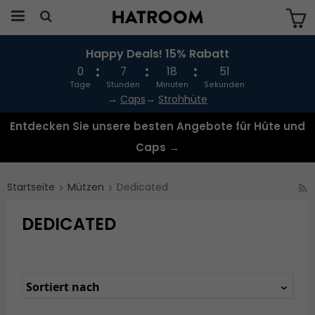
Happy Deals! 15% Rabatt
Das Produkt wurde in Ihren Warenkorb
gelegt
0
7
18
51
Tage
Stunden
Minuten
Sekunden
→
Caps
→
Strohhüte
Entdecken Sie unsere besten Angebote für Hüte und
Caps →
Startseite
Mützen
Dedicated
DEDICATED
Sortiert nach