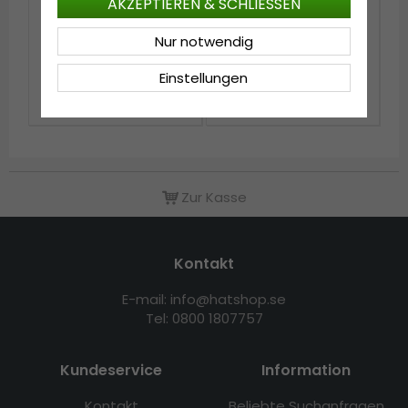
AKZEPTIEREN & SCHLIESSEN
Hüte - Gårda
Strohhut - Gårda
Nur notwendig
Toquerville Crushable
Funchal Raffia Fedora
Wool felt Western hat
(Hellnatur/Dunkelbraun)
(beige)
Einstellungen
€99.99
€69.99
Zur Kasse
Kontakt
E-mail: info@hatshop.se
Tel: 0800 1807757
Kundeservice
Information
Kontakt
Beliebte Suchanfragen