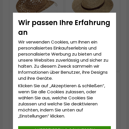
Wir passen Ihre Erfahrung
an
Wir verwenden Cookies, um Ihnen ein
Hüte - Gårda
Hüte - Gårda Arese
Manzanillo Cowboy
Seagrass Fedora
personalisiertes Einkaufserlebnis und
(dunkel natur)
(natur)
personalisierte Werbung zu bieten und
unsere Websites zuverlässig und sicher zu
€39.99
€59.99
halten. Zu diesem Zweck sammeln wir
Informationen über Benutzer, ihre Designs
und ihre Geräte.
Neuheit
Klicken Sie auf „Akzeptieren & schließen“,
wenn Sie alle Cookies zulassen, oder
wählen Sie aus, welche Cookies Sie
zulassen und welche Sie deaktivieren
möchten, indem Sie unten auf
„Einstellungen“ klicken.