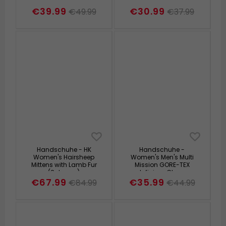
€39.99
€30.99
€49.99
€37.99
Handschuhe - HK
Handschuhe -
Women's Hairsheep
Women's Men's Multi
Mittens with Lamb Fur
Mission GORE-TEX
(Schwarz)
Infinium Glove
(schwarz)
€67.99
€35.99
€84.99
€44.99