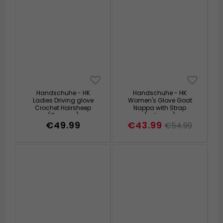
Handschuhe - HK
Handschuhe - HK
Ladies Driving glove
Women's Glove Goat
Crochet Hairsheep
Nappa with Strap
(Cognac)
(schwarz)
€49.99
€43.99
€54.99