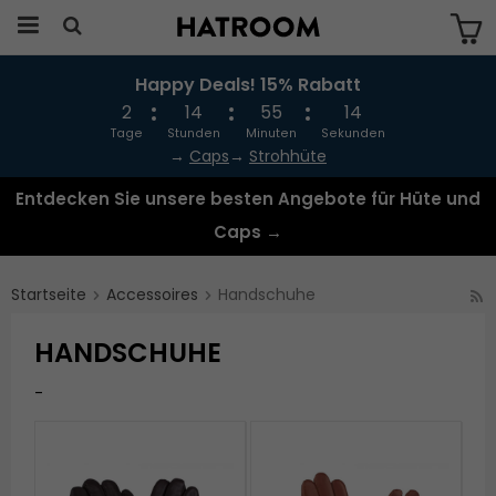
Happy Deals! 15% Rabatt
Das Produkt wurde in Ihren Warenkorb
gelegt
2
14
55
13
Tage
Stunden
Minuten
Sekunden
→
Caps
→
Strohhüte
Entdecken Sie unsere besten Angebote für Hüte und
Caps →
Startseite
Accessoires
Handschuhe
HANDSCHUHE
-