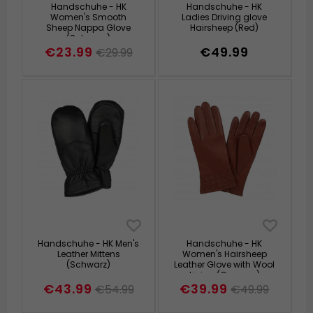
Handschuhe - HK
Handschuhe - HK
Women's Smooth
Ladies Driving glove
Sheep Nappa Glove
Hairsheep (Red)
(Schwarz)
€23.99
€49.99
€29.99
Handschuhe - HK Men's
Handschuhe - HK
Leather Mittens
Women's Hairsheep
(Schwarz)
Leather Glove with Wool
Lining (Cognac)
€43.99
€39.99
€54.99
€49.99