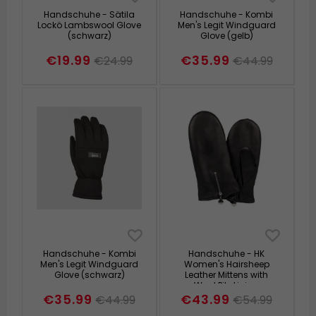
Handschuhe - Sätila
Handschuhe - Kombi
Lockö Lambswool Glove
Men's Legit Windguard
(schwarz)
Glove (gelb)
€19.99
€35.99
€24.99
€44.99
Handschuhe - Kombi
Handschuhe - HK
Men's Legit Windguard
Women's Hairsheep
Glove (schwarz)
Leather Mittens with
Wool Pile Lining
(Schwarz)
€35.99
€43.99
€44.99
€54.99