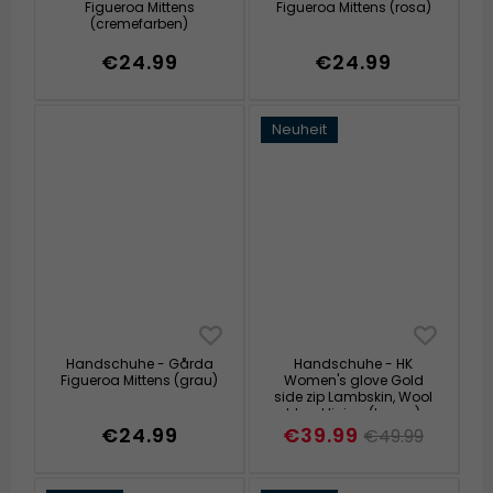
Figueroa Mittens
Figueroa Mittens (rosa)
(cremefarben)
€24.99
€24.99
Neuheit
Handschuhe - Gårda
Handschuhe - HK
Figueroa Mittens (grau)
Women's glove Gold
side zip Lambskin, Wool
blend lining (braun)
€24.99
€39.99
€49.99