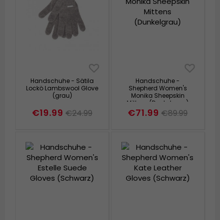
Handschuhe - Sätila
Handschuhe -
Lockö Lambswool Glove
Shepherd Women's
(grau)
Monika Sheepskin
Mittens (Dunkelgrau)
€19.99
€71.99
€24.99
€89.99