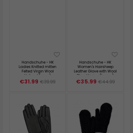
Handschuhe - HK
Handschuhe - HK
Ladies Knitted mitten
Women's Hairsheep
Felted Virgin Wool
Leather Glove with Wool
Unlined (grau)
Blend Lining (braun)
€31.99
€35.99
€39.99
€44.99