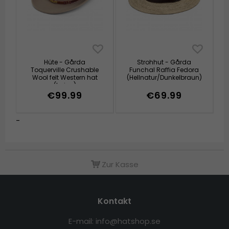
Hüte - Gårda
Strohhut - Gårda
Toquerville Crushable
Funchal Raffia Fedora
Wool felt Western hat
(Hellnatur/Dunkelbraun)
(beige)
€99.99
€69.99
-
Zur Kasse
Kontakt
E-mail: info@hatshop.se