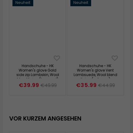
Neuheit
Neuheit
Handschuhe - HK
Handschuhe - HK
Women's glove Gold
Women's glove Vent
side zip Lambskin, Wool
Lambsuede, Wool blend
blend lining (burgund)
lining (schwarz)
€39.99
€35.99
€49.99
€44.99
VOR KURZEM ANGESEHEN