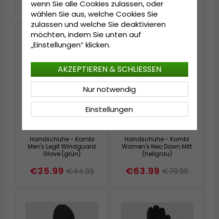
wenn Sie alle Cookies zulassen, oder
€67.99
€67.99
€84.99
€84.99
wählen Sie aus, welche Cookies Sie
zulassen und welche Sie deaktivieren
möchten, indem Sie unten auf
„Einstellungen“ klicken.
AKZEPTIEREN & SCHLIESSEN
Nur notwendig
Einstellungen
Handschuhe - Kombi
Handschuhe - Kombi
Men's Legit Windguard
Women's Neo Down Mitt
Glove (grün)
(hellgrau)
€35.99
€63.99
€44.99
€79.99