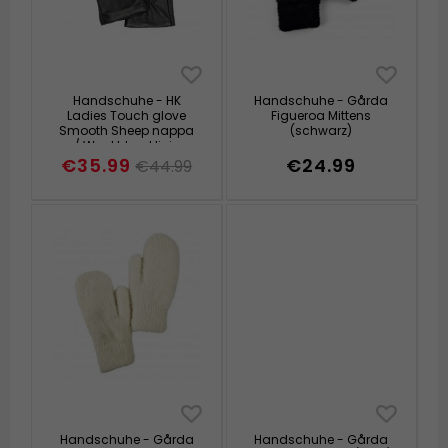
Handschuhe - HK
Handschuhe - Gårda
Ladies Touch glove
Figueroa Mittens
Smooth Sheep nappa
(schwarz)
w/ Wool blend lining
(Schwarz)
€35.99
€24.99
€44.99
Handschuhe - Gårda
Handschuhe - Gårda