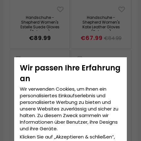
Handschuhe -
Handschuhe -
Shepherd Women's
Shepherd Women's
Estelle Suede Gloves
Kate Leather Gloves
(Schwarz)
(Schwarz)
€89.99
€67.99
€84.99
Wir passen Ihre Erfahrung
an
Wir verwenden Cookies, um Ihnen ein
personalisiertes Einkaufserlebnis und
personalisierte Werbung zu bieten und
unsere Websites zuverlässig und sicher zu
halten. Zu diesem Zweck sammeln wir
Informationen über Benutzer, ihre Designs
Handschuhe -
Handschuhe -
und ihre Geräte.
Shepherd William
Shepherd William
Leather Gloves (Braun)
Leather Gloves
Klicken Sie auf „Akzeptieren & schließen“,
(Schwarz)