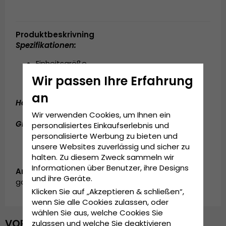
Produktbeskrivning
Spezifikationen:
Einheitsgröße
An der Rückseite der Kappe verstellbar
Wir passen Ihre Erfahrung
an
Hergestellt aus:
Baumwolle / Polyester
Wir verwenden Cookies, um Ihnen ein
Grösseninformationen:
Einheitsgröße
personalisiertes Einkaufserlebnis und
personalisierte Werbung zu bieten und
unsere Websites zuverlässig und sicher zu
halten. Zu diesem Zweck sammeln wir
Informationen über Benutzer, ihre Designs
Artikelnummer:
und ihre Geräte.
garda.wpt-1.washed.trucker.green
Klicken Sie auf „Akzeptieren & schließen“,
wenn Sie alle Cookies zulassen, oder
wählen Sie aus, welche Cookies Sie
VOR KURZEM ANGESEHEN
zulassen und welche Sie deaktivieren