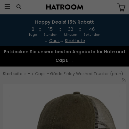
Happy Deals! 15% Rabatt
Das Produkt wurde in Ihren Warenkorb
gelegt
0
15
32
45
Tage
Stunden
Minuten
Sekunden
→
Caps
→
Strohhüte
Entdecken Sie unsere besten Angebote für Hüte und
Caps →
Startseite
-
Caps - Gårda Finley Washed Trucker (grün)