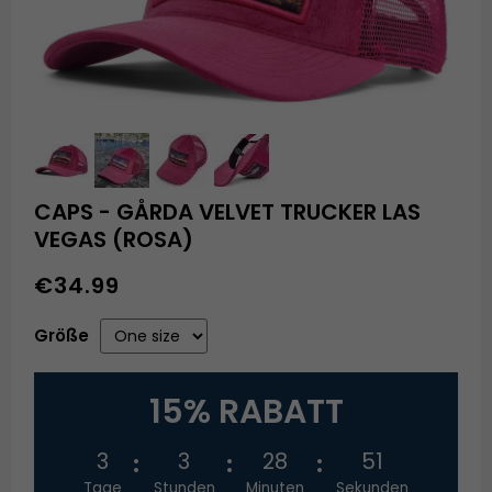
CAPS - GÅRDA VELVET TRUCKER LAS
VEGAS (ROSA)
€34.99
Größe
15% RABATT
3
3
28
51
Tage
Stunden
Minuten
Sekunden