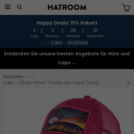
Happy Deals! 15% Rabatt
Das Produkt wurde in Ihren Warenkorb
gelegt
3
3
28
51
Tage
Stunden
Minuten
Sekunden
→
Caps
→
Strohhüte
Entdecken Sie unsere besten Angebote für Hüte und
Caps →
Startseite
-
Caps - Gårda Velvet Trucker Las Vegas (rosa)