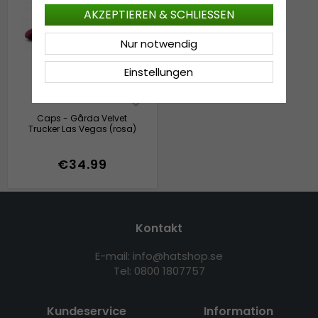
AKZEPTIEREN & SCHLIESSEN
Nur notwendig
Einstellungen
Caps - Gårda Velvet
Trucker Las Vegas (rosa)
€34.99
Kontakt
E-mail: info@hatshop.se
Tel: 0800 1807757
Kundeservice
Information