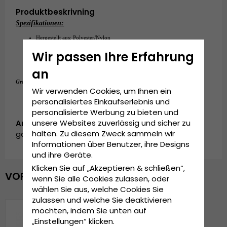
Produktbeskrivning
Spezifikationen:
Hergestellt aus: Polyester/Nylon
Einheitsgröße
Wir passen Ihre Erfahrung
An der Rückseite der Kappe verstellbar.
an
Einheitsgröße
Grösseninformationen:
Wir verwenden Cookies, um Ihnen ein
personalisiertes Einkaufserlebnis und
personalisierte Werbung zu bieten und
unsere Websites zuverlässig und sicher zu
Artikelnummer:
halten. Zu diesem Zweck sammeln wir
garda.PCH004.trucker.island.pink
Informationen über Benutzer, ihre Designs
und ihre Geräte.
Klicken Sie auf „Akzeptieren & schließen“,
VOR KURZEM ANGESEHEN
wenn Sie alle Cookies zulassen, oder
wählen Sie aus, welche Cookies Sie
zulassen und welche Sie deaktivieren
möchten, indem Sie unten auf
„Einstellungen“ klicken.