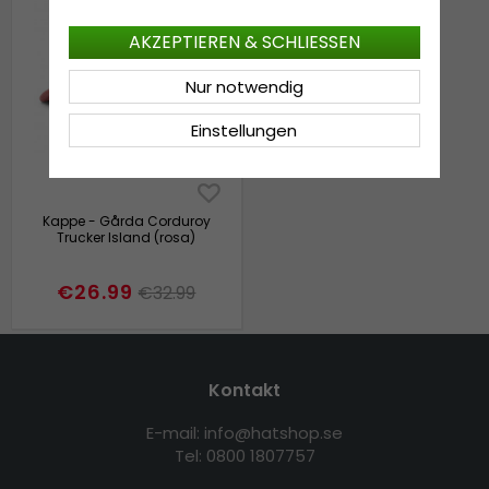
AKZEPTIEREN & SCHLIESSEN
Nur notwendig
Einstellungen
Kappe - Gårda Corduroy
Trucker Island (rosa)
€26.99
€32.99
Kontakt
E-mail: info@hatshop.se
Tel: 0800 1807757