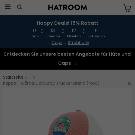
Happy Deals! 15% Rabatt
Das Produkt wurde in Ihren Warenkorb
gelegt
0
13
12
9
Tage
Stunden
Minuten
Sekunden
→
Caps
→
Strohhüte
Entdecken Sie unsere besten Angebote für Hüte und
Caps →
Startseite
-
Kappe - Gårda Corduroy Trucker Island (rosa)