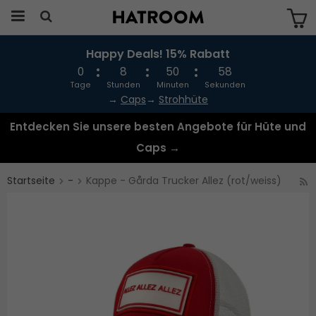
Happy Deals! 15% Rabatt
Das Produkt wurde in Ihren Warenkorb
gelegt
0
8
50
58
Tage
Stunden
Minuten
Sekunden
→
Caps
→
Strohhüte
Entdecken Sie unsere besten Angebote für Hüte und
Caps →
Startseite
-
Kappe - Gårda Trucker Allez (rot/weiss)