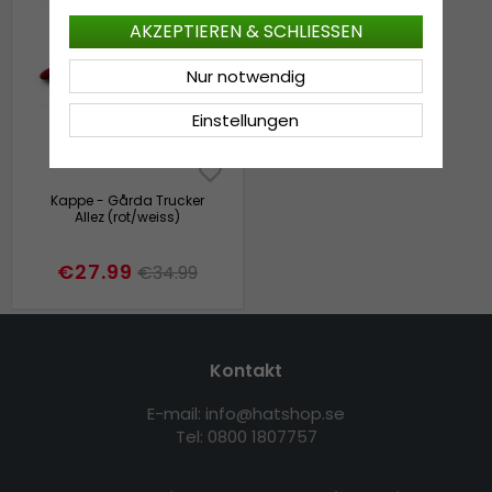
AKZEPTIEREN & SCHLIESSEN
Nur notwendig
Einstellungen
Kappe - Gårda Trucker
Allez (rot/weiss)
€27.99
€34.99
Kontakt
E-mail: info@hatshop.se
Tel: 0800 1807757