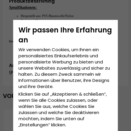
Produktbeskrivning
Spezifikationen:
Hergestellt aus: PVC/Baumwolle/Nylon
Einheitsgröße
An der Rückseite der Kappe verstellbar.
Wir passen Ihre Erfahrung
an
Einheitsgröße
Grösseninformationen:
Wir verwenden Cookies, um Ihnen ein
personalisiertes Einkaufserlebnis und
personalisierte Werbung zu bieten und
Artikelnummer:
unsere Websites zuverlässig und sicher zu
garda.trucker.allez.red/white
halten. Zu diesem Zweck sammeln wir
Informationen über Benutzer, ihre Designs
und ihre Geräte.
Klicken Sie auf „Akzeptieren & schließen“,
VOR KURZEM ANGESEHEN
wenn Sie alle Cookies zulassen, oder
wählen Sie aus, welche Cookies Sie
zulassen und welche Sie deaktivieren
möchten, indem Sie unten auf
„Einstellungen“ klicken.