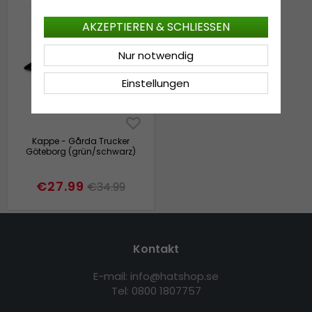
AKZEPTIEREN & SCHLIESSEN
Nur notwendig
Einstellungen
Kappe - Gårda Trucker
Göteborg (grün/schwarz)
€27.99
€34.99
Kontakt
E-mail: info@hatshop.se
Tel: 0800 1807757