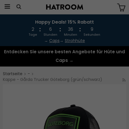
Happy Deals! 15% Rabatt
Das Produkt wurde in Ihren Warenkorb
gelegt
2
6
36
9
Tage
Stunden
Minuten
Sekunden
→
Caps
→
Strohhüte
Entdecken Sie unsere besten Angebote für Hüte und
Caps →
Startseite
-
Kappe - Gårda Trucker Göteborg (grün/schwarz)