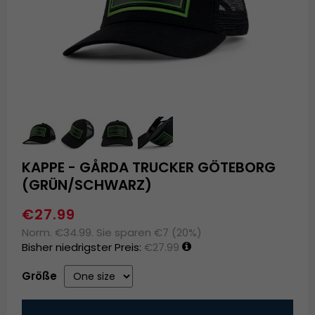
KAPPE - GÅRDA TRUCKER GÖTEBORG
(GRÜN/SCHWARZ)
€27.99
Norm. €34.99. Sie sparen €7 (20%)
Bisher niedrigster Preis:
€27.99
Größe