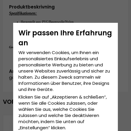
Produktbeskrivning
Spezifikationen:
Hergestellt aus: PVC/Baumwolle/Nylon
Einheitsgröße
Wir passen Ihre Erfahrung
An der Rückseite der Kappe verstellbar.
an
Einheitsgröße
Grösseninformationen:
Wir verwenden Cookies, um Ihnen ein
personalisiertes Einkaufserlebnis und
personalisierte Werbung zu bieten und
unsere Websites zuverlässig und sicher zu
Artikelnummer:
halten. Zu diesem Zweck sammeln wir
garda.trucker.goteborg.green/black
Informationen über Benutzer, ihre Designs
und ihre Geräte.
Klicken Sie auf „Akzeptieren & schließen“,
VOR KURZEM ANGESEHEN
wenn Sie alle Cookies zulassen, oder
wählen Sie aus, welche Cookies Sie
zulassen und welche Sie deaktivieren
möchten, indem Sie unten auf
„Einstellungen“ klicken.