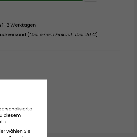
on 1–2 Werktagen
ückversand (
*bei einem Einkauf über 20 €
)
personalisierte
Zu diesem
äte.
der wählen Sie