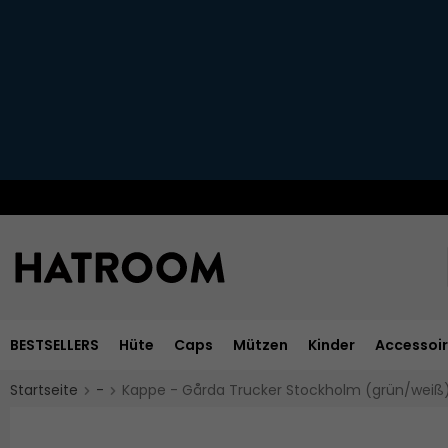
BESTSELLERS
Hüte
Caps
Mützen
Kinder
Accessoi
Startseite
-
Kappe - Gårda Trucker Stockholm (grün/weiß