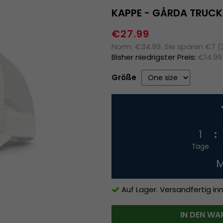
KAPPE - GÅRDA TRUCK
€27.99
Norm. €34.99. Sie sparen €7 
Bisher niedrigster Preis:
€14.99
Größe
1
Tage
M
Auf Lager. Versandfertig in
IN DEN WA