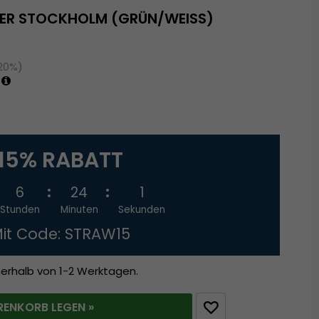
ER STOCKHOLM (GRÜN/WEISS)
(20%)
15% RABATT
6
24
1
Stunden
Minuten
Sekunden
it Code: STRAW15
nerhalb von 1-2 Werktagen.
RENKORB LEGEN »