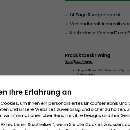
✓ 14 Tage Rückgaberecht
✓ Versandbereit innerhalb v
✓ Kostenloser Versand* und R
Produktbeskrivning
Spezifikationen:
Hergestellt aus: PVC/Baumwolle/Nylon
Einheitsgröße
An der Rückseite der Kappe verstellbar.
en Ihre Erfahrung an
Einheitsgröße
Grösseninformationen:
Cookies, um Ihnen ein personalisiertes Einkaufserlebnis und 
ten und unsere Websites zuverlässig und sicher zu halten. 
wir Informationen über Benutzer, ihre Designs und ihre Ger
 „Akzeptieren & schließen“, wenn Sie alle Cookies zulassen, o