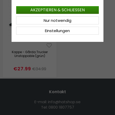
AKZEPTIEREN & SCHLIESSEN
Nur notwendig
Einstellungen
Kappe - Gårda Trucker
Unstoppable (grün)
€27.99
€34.99
Kontakt
E-mail: info@hatshop.se
Tel: 0800 1807757