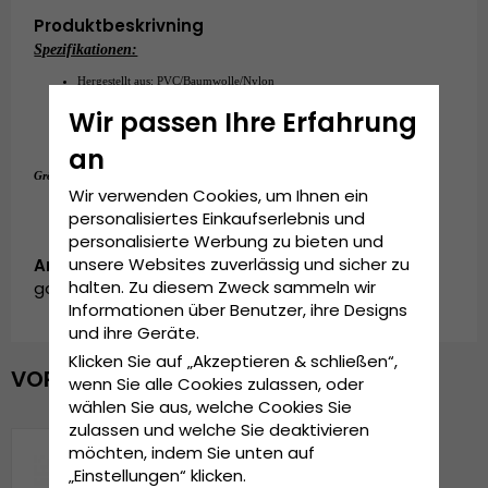
Produktbeskrivning
Spezifikationen:
Hergestellt aus: PVC/Baumwolle/Nylon
Einheitsgröße
Wir passen Ihre Erfahrung
An der Rückseite der Kappe verstellbar.
an
Einheitsgröße
Grösseninformationen:
Wir verwenden Cookies, um Ihnen ein
personalisiertes Einkaufserlebnis und
personalisierte Werbung zu bieten und
unsere Websites zuverlässig und sicher zu
Artikelnummer:
halten. Zu diesem Zweck sammeln wir
garda.trucker.unstoppable.green
Informationen über Benutzer, ihre Designs
und ihre Geräte.
Klicken Sie auf „Akzeptieren & schließen“,
VOR KURZEM ANGESEHEN
wenn Sie alle Cookies zulassen, oder
wählen Sie aus, welche Cookies Sie
zulassen und welche Sie deaktivieren
möchten, indem Sie unten auf
„Einstellungen“ klicken.