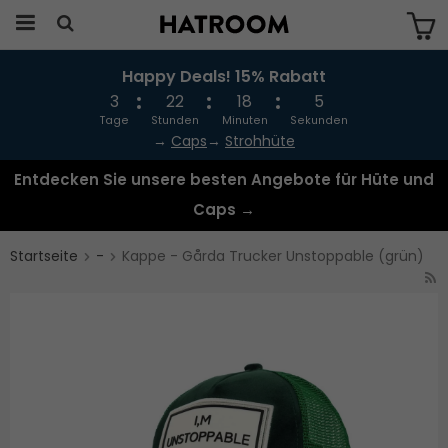
Happy Deals! 15% Rabatt
Das Produkt wurde in Ihren Warenkorb
gelegt
3
22
18
5
Tage
Stunden
Minuten
Sekunden
→
Caps
→
Strohhüte
Entdecken Sie unsere besten Angebote für Hüte und
Caps →
Startseite
-
Kappe - Gårda Trucker Unstoppable (grün)