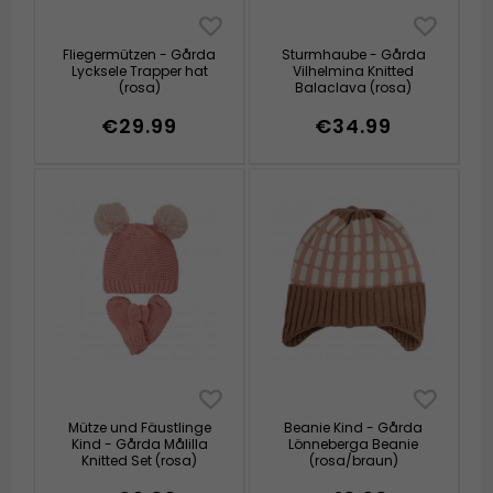
Fliegermützen - Gårda
Sturmhaube - Gårda
Lycksele Trapper hat
Vilhelmina Knitted
(rosa)
Balaclava (rosa)
€29.99
€34.99
Mütze und Fäustlinge
Beanie Kind - Gårda
Kind - Gårda Målilla
Lönneberga Beanie
Knitted Set (rosa)
(rosa/braun)