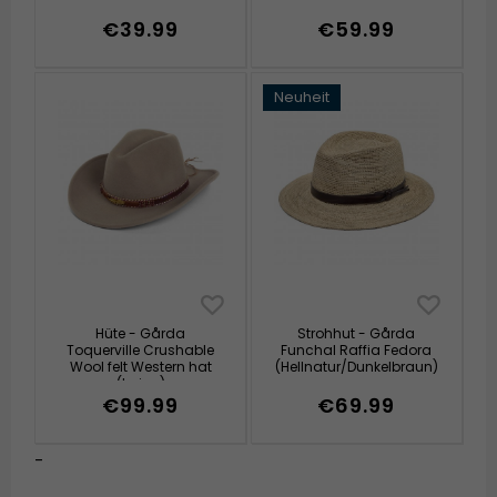
€39.99
€59.99
Neuheit
Hüte - Gårda
Strohhut - Gårda
Toquerville Crushable
Funchal Raffia Fedora
Wool felt Western hat
(Hellnatur/Dunkelbraun)
(beige)
€99.99
€69.99
-