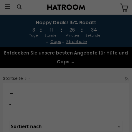
Happy Deals! 15% Rabatt
Das Produkt wurde in Ihren Warenkorb
gelegt
3
11
26
34
Tage
Stunden
Minuten
Sekunden
→
Caps
→
Strohhüte
Entdecken Sie unsere besten Angebote für Hüte und
Caps →
Startseite
-
-
-
Sortiert nach