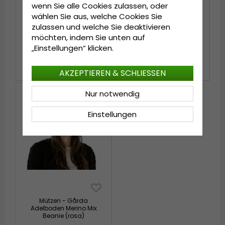
wenn Sie alle Cookies zulassen, oder
wählen Sie aus, welche Cookies Sie
zulassen und welche Sie deaktivieren
Mützen - Gårda Ebene
Mützen - Gårda Verbier
möchten, indem Sie unten auf
Wool Mix Beanie (rosa)
Striped Wool Mix Beanie
(grau/rosa)
„Einstellungen“ klicken.
€39.99
€44.99
AKZEPTIEREN & SCHLIESSEN
Nur notwendig
Einstellungen
Mützen - Gårda
Adelboden Merino Mix
Beanie (rosa)