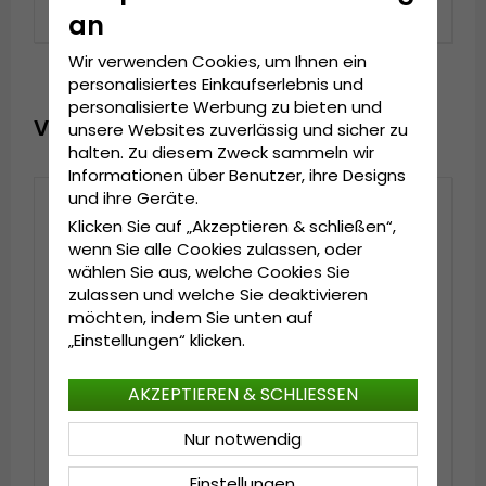
€49.99
€44.99
an
Wir verwenden Cookies, um Ihnen ein
personalisiertes Einkaufserlebnis und
personalisierte Werbung zu bieten und
VOR KURZEM ANGESEHEN
unsere Websites zuverlässig und sicher zu
halten. Zu diesem Zweck sammeln wir
Informationen über Benutzer, ihre Designs
und ihre Geräte.
Klicken Sie auf „Akzeptieren & schließen“,
wenn Sie alle Cookies zulassen, oder
wählen Sie aus, welche Cookies Sie
zulassen und welche Sie deaktivieren
möchten, indem Sie unten auf
„Einstellungen“ klicken.
AKZEPTIEREN & SCHLIESSEN
Hüte - Gårda
Hüte - Gårda Arese
Nur notwendig
Manzanillo Cowboy
Seagrass Fedora
(dunkel natur)
(natur)
Einstellungen