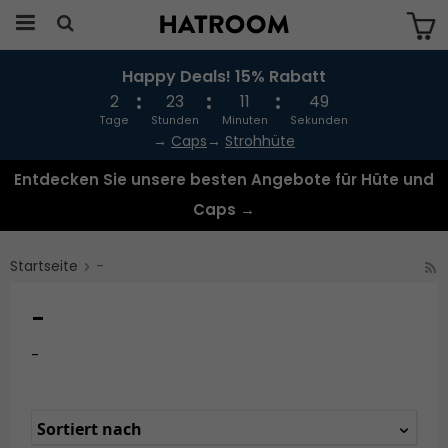
Happy Deals! 15% Rabatt
Das Produkt wurde in Ihren Warenkorb
gelegt
2
23
11
48
Tage
Stunden
Minuten
Sekunden
→
Caps
→
Strohhüte
Entdecken Sie unsere besten Angebote für Hüte und
Caps →
Startseite
-
-
-
Sortiert nach