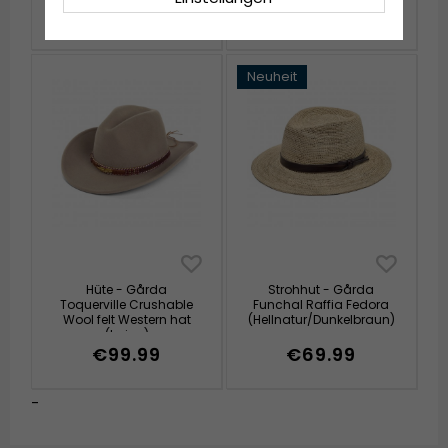
€39.99
€59.99
Neuheit
Hüte - Gårda
Strohhut - Gårda
Toquerville Crushable
Funchal Raffia Fedora
Wool felt Western hat
(Hellnatur/Dunkelbraun)
(beige)
€99.99
€69.99
-