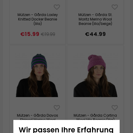
Mützen - Gårda Loxley
Mützen - Gårda St.
Knitted Docker Beanie
Moritz Merino Wool
(lila)
Beanie (lila/beige)
€15.99
€44.99
€19.99
Mützen - Gårda Davos
Mützen - Gårda Cortina
Striped Merino Wool
Wool Mix Beanie (lila)
Beanie (grün/lila)
Wir passen Ihre Erfahrung