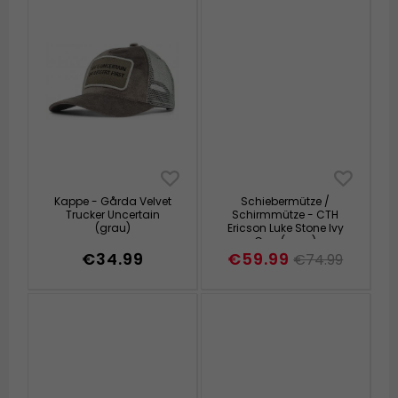
Kappe - Gårda Velvet
Schiebermütze /
Trucker Uncertain
Schirmmütze - CTH
(grau)
Ericson Luke Stone Ivy
Cap (grau)
€34.99
€59.99
€74.99