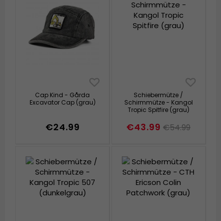
Cap Kind - Gårda
Schiebermütze /
Excavator Cap (grau)
Schirmmütze - Kangol
Tropic Spitfire (grau)
€24.99
€43.99
€54.99