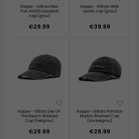
Kappe - Gårda New
Kappe - Gårda 1998
York 40430 baseball
sports cap (grau)
cap (grau)
€29.99
€39.99
Kappe - Gårda Sex On
Kappe - Gårda Pornstar
The Beach Washed
Martini Washed Cap
Cap (hellgrau)
(dunkelgrau)
€29.99
€29.99