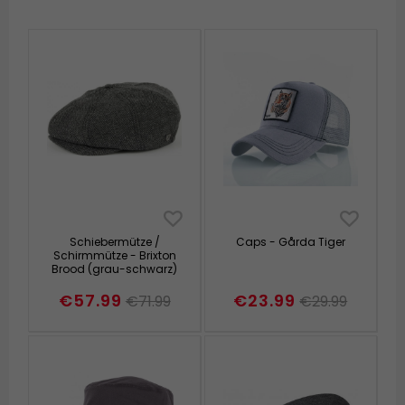
Schiebermütze /
Caps - Gårda Tiger
Schirmmütze - Brixton
Brood (grau-schwarz)
€57.99
€23.99
€71.99
€29.99