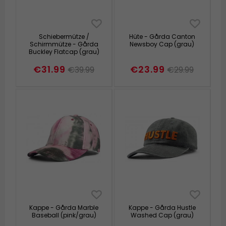
Schiebermütze /
Hüte - Gårda Canton
Schirmmütze - Gårda
Newsboy Cap (grau)
Buckley Flatcap (grau)
€31.99
€23.99
€39.99
€29.99
Kappe - Gårda Marble
Kappe - Gårda Hustle
Baseball (pink/grau)
Washed Cap (grau)