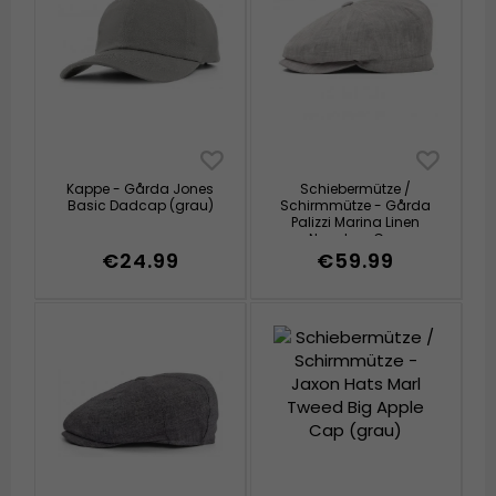
Kappe - Gårda Jones
Schiebermütze /
Basic Dadcap (grau)
Schirmmütze - Gårda
Palizzi Marina Linen
Newsboy Cap
(hellgrau)
€24.99
€59.99