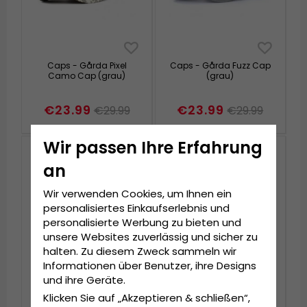
Caps - Gårda Pixel
Caps - Gårda Fuzz Cap
Camo Cap (grau)
(grau)
€23.99
€23.99
€29.99
€29.99
Wir passen Ihre Erfahrung
an
Wir verwenden Cookies, um Ihnen ein
personalisiertes Einkaufserlebnis und
personalisierte Werbung zu bieten und
unsere Websites zuverlässig und sicher zu
halten. Zu diesem Zweck sammeln wir
Informationen über Benutzer, ihre Designs
und ihre Geräte.
Klicken Sie auf „Akzeptieren & schließen“,
Schiebermütze /
Schiebermütze /