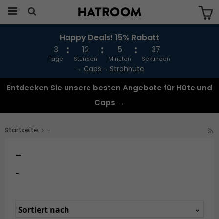
Happy Deals! 15% Rabatt
Das Produkt wurde in Ihren Warenkorb
gelegt
3
12
5
36
Tage
Stunden
Minuten
Sekunden
→
Caps
→
Strohhüte
Entdecken Sie unsere besten Angebote für Hüte und
Caps →
Startseite
-
-
-
Sortiert nach