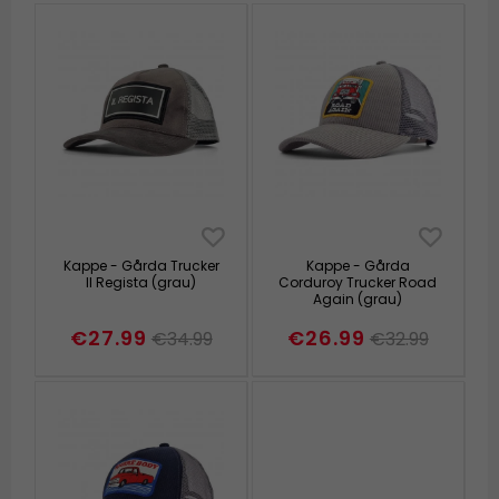
Kappe - Gårda Trucker
Kappe - Gårda
Il Regista (grau)
Corduroy Trucker Road
Again (grau)
€27.99
€26.99
€34.99
€32.99