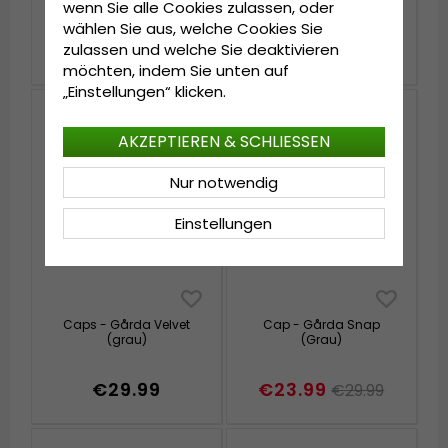
Schirmmütze - Gårda
Schirmmütze - Gårda
wenn Sie alle Cookies zulassen, oder
Dunbar Driver Cap
Mallow Cotton Mix
wählen Sie aus, welche Cookies Sie
(grau/schwarz)
(grau)
€31.99
€31.99
zulassen und welche Sie deaktivieren
€39.99
€39.99
möchten, indem Sie unten auf
„Einstellungen“ klicken.
AKZEPTIEREN & SCHLIESSEN
Nur notwendig
Einstellungen
Caps - Gårda Velvet
Cap - Gårda Snap
(grau)
(Grau)
€29.99
€23.99
€29.99