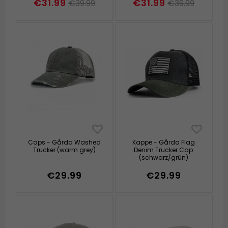
€31.99
€31.99
€39.99
€39.99
Caps - Gårda Washed
Kappe - Gårda Flag
Trucker (warm grey)
Denim Trucker Cap
(schwarz/grün)
€29.99
€29.99