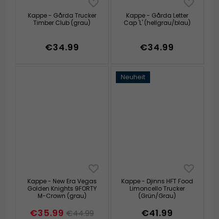
Kappe - Gårda Trucker
Kappe - Gårda Letter
Timber Club (grau)
Cap 'L' (hellgrau/blau)
€34.99
€34.99
Neuheit
Kappe - New Era Vegas
Kappe - Djinns HFT Food
Golden Knights 9FORTY
Limoncello Trucker
M-Crown (grau)
(Grün/Grau)
€35.99
€41.99
€44.99