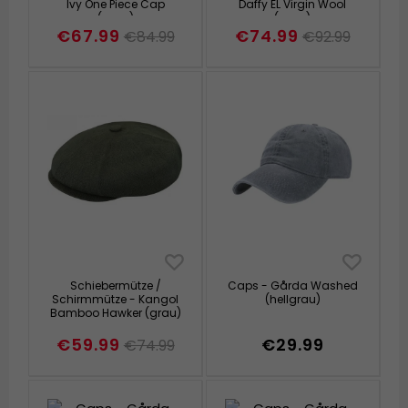
Ivy One Piece Cap
Daffy EL Virgin Wool
(grau)
(grau)
€67.99
€74.99
€84.99
€92.99
Schiebermütze /
Caps - Gårda Washed
Schirmmütze - Kangol
(hellgrau)
Bamboo Hawker (grau)
€59.99
€29.99
€74.99