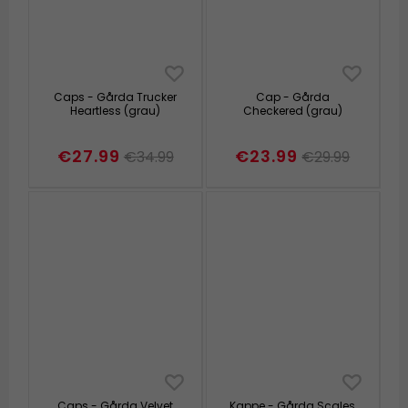
Caps - Gårda Trucker
Cap - Gårda
Heartless (grau)
Checkered (grau)
€27.99
€23.99
€34.99
€29.99
Caps - Gårda Velvet
Kappe - Gårda Scales