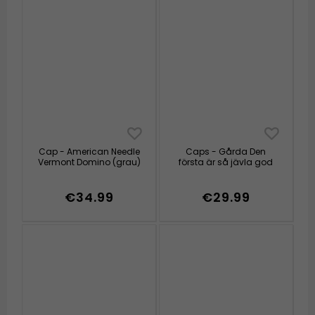
Cap - American Needle
Caps - Gårda Den
Vermont Domino (grau)
första är så jävla god
€34.99
€29.99