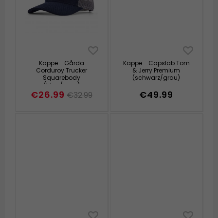
Kappe - Gårda
Kappe - Capslab Tom
Corduroy Trucker
& Jerry Premium
Squarebody
(schwarz/grau)
(blau/grau)
€26.99
€49.99
€32.99