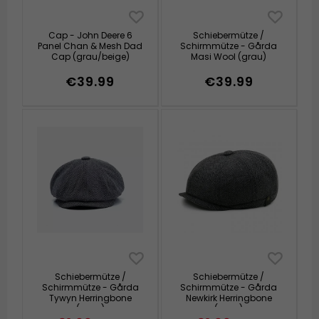
Cap - John Deere 6
Schiebermütze /
Panel Chan & Mesh Dad
Schirmmütze - Gårda
Cap (grau/beige)
Masi Wool (grau)
€39.99
€39.99
Schiebermütze /
Schiebermütze /
Schirmmütze - Gårda
Schirmmütze - Gårda
Tywyn Herringbone
Newkirk Herringbone
(grau)
(grau)