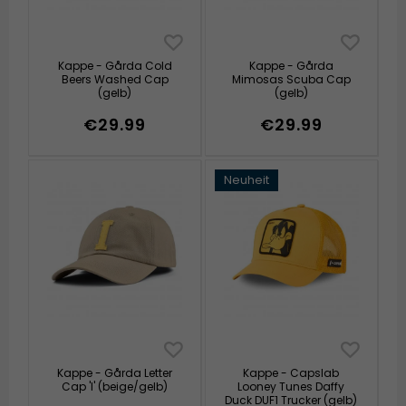
Kappe - Gårda Cold
Kappe - Gårda
Beers Washed Cap
Mimosas Scuba Cap
(gelb)
(gelb)
€29.99
€29.99
Neuheit
Kappe - Gårda Letter
Kappe - Capslab
Cap 'I' (beige/gelb)
Looney Tunes Daffy
Duck DUF1 Trucker (gelb)