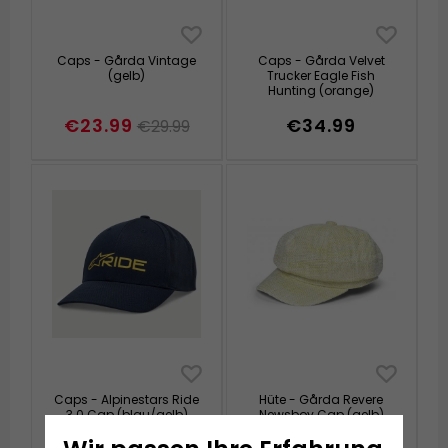
Caps - Gårda Vintage
Caps - Gårda Velvet
(gelb)
Trucker Eagle Fish
Hunting (orange)
€23.99
€34.99
€29.99
Caps - Alpinestars Ride
Hüte - Gårda Revere
3.0 Cap (blau/gelb)
Newsboy Cap (gelb)