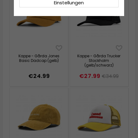
Einstellungen
Kappe - Gårda Jones
Kappe - Gårda Trucker
Basic Dadcap (gelb)
Stockholm
(gelb/schwarz)
€24.99
€27.99
€34.99