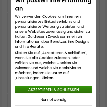
Wir passen Ihre Erfahrung
€27.99
€23.99
€34.99
€29.99
an
Wir verwenden Cookies, um Ihnen ein
personalisiertes Einkaufserlebnis und
personalisierte Werbung zu bieten und
unsere Websites zuverlässig und sicher zu
halten. Zu diesem Zweck sammeln wir
Informationen über Benutzer, ihre Designs
und ihre Geräte.
Klicken Sie auf „Akzeptieren & schließen“,
wenn Sie alle Cookies zulassen, oder
wählen Sie aus, welche Cookies Sie
zulassen und welche Sie deaktivieren
Kappe Kind - Gårda
Kappe - Gårda Fomo
möchten, indem Sie unten auf
Mini Child (gelb)
Washed Cap (gelb)
„Einstellungen“ klicken.
€19.99
€23.99
€29.99
AKZEPTIEREN & SCHLIESSEN
Nur notwendig