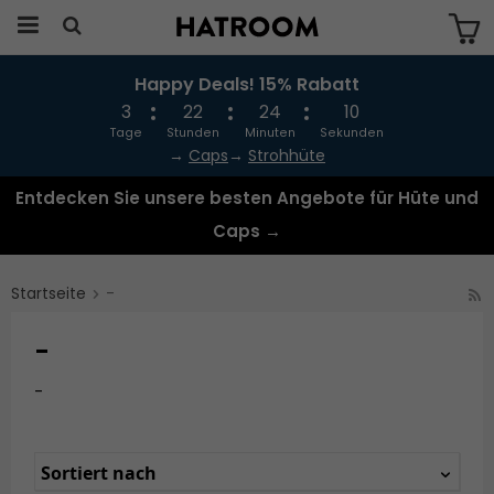
Happy Deals! 15% Rabatt
Das Produkt wurde in Ihren Warenkorb
gelegt
3
22
24
10
Tage
Stunden
Minuten
Sekunden
→
Caps
→
Strohhüte
Entdecken Sie unsere besten Angebote für Hüte und
Caps →
Startseite
-
-
-
Sortiert nach