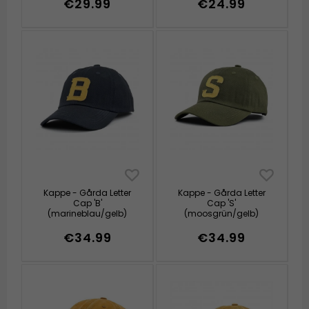
€29.99
€24.99
Kappe - Gårda Letter
Kappe - Gårda Letter
Cap 'B'
Cap 'S'
(marineblau/gelb)
(moosgrün/gelb)
€34.99
€34.99