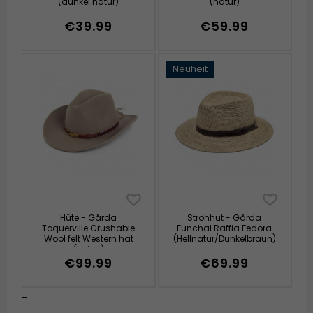
(dunkel natur)
(natur)
€39.99
€59.99
Neuheit
Hüte - Gårda
Strohhut - Gårda
Toquerville Crushable
Funchal Raffia Fedora
Wool felt Western hat
(Hellnatur/Dunkelbraun)
(beige)
€99.99
€69.99
-