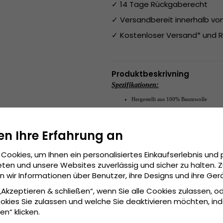
✓ 14 Tage Rückgaberecht
✓ Versandbereit innerhalb v
✓ Kostenloser Versand* und R
Produktbeskrivning
Spezifikationen:
Hergestellt aus
100% Baumwolle
Small/Medium 
Grösseninformationen:
en Ihre Erfahrung an
Cookies, um Ihnen ein personalisiertes Einkaufserlebnis und 
ten und unsere Websites zuverlässig und sicher zu halten. 
wir Informationen über Benutzer, ihre Designs und ihre Ger
 „Akzeptieren & schließen“, wenn Sie alle Cookies zulassen, o
okies Sie zulassen und welche Sie deaktivieren möchten, in
en“ klicken.