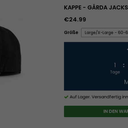
KAPPE - GÅRDA JACK
€24.99
Größe
1
Tage
M
Auf Lager. Versandfertig in
IN DEN WA