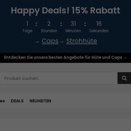
Happy Deals! 15% Rabatt
1
2
31
16
Tage
Stunden
Minuten
Sekunden
→
Caps
→
Strohhüte
Entdecken Sie unsere besten Angebote für Hüte und Caps →
res
DEALS
NEUHEITEN