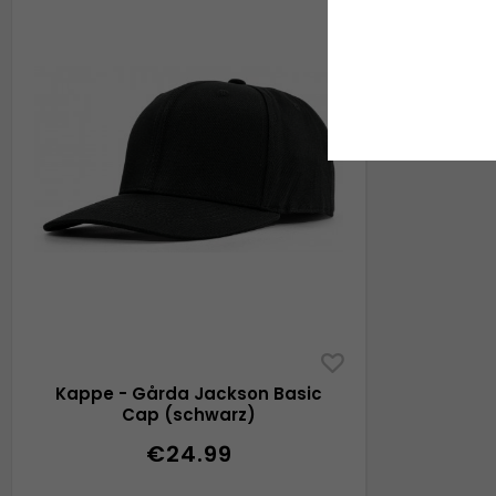
Kappe - Gårda Jackson Basic
Cap (schwarz)
€24.99