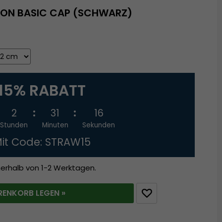
SON BASIC CAP (SCHWARZ)
15% RABATT
2
31
16
Stunden
Minuten
Sekunden
it Code: STRAW15
nerhalb von 1-2 Werktagen.
RENKORB LEGEN »