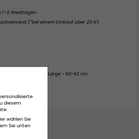
on 1–2 Werktagen
ückversand (
*bei einem Einkauf über 20 €
)
- 57-59 cm, Large/X-Large - 60-62 cm
personalisierte
Zu diesem
äte.
der wählen Sie
dem Sie unten