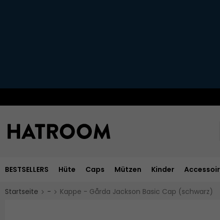
BESTSELLERS
Hüte
Caps
Mützen
Kinder
Accessoi
Startseite
-
Kappe - Gårda Jackson Basic Cap (schwarz)