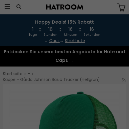
Happy Deals! 15% Rabatt
Das Produkt wurde in Ihren Warenkorb
gelegt
1
18
16
16
Tage
Stunden
Minuten
Sekunden
→
Caps
→
Strohhüte
Entdecken Sie unsere besten Angebote für Hüte und
Caps →
Startseite
-
Kappe - Gårda Johnson Basic Trucker (hellgrün)