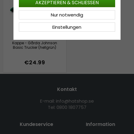
AKZEPTIEREN & SCHLIESSEN
Nur notwendig
Einstellungen
Kappe - Gårda Johnson
Basic Trucker (hellgrün)
€24.99
Kontakt
E-mail: info@hatshop.se
Tel: 0800 1807757
Kundeservice
Information