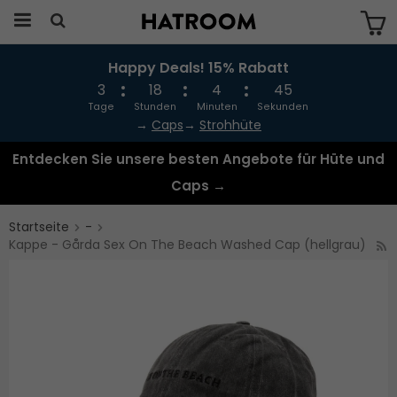
Happy Deals! 15% Rabatt
Das Produkt wurde in Ihren Warenkorb
gelegt
3
18
4
45
Tage
Stunden
Minuten
Sekunden
→
Caps
→
Strohhüte
Entdecken Sie unsere besten Angebote für Hüte und
Caps →
Startseite
-
Kappe - Gårda Sex On The Beach Washed Cap (hellgrau)