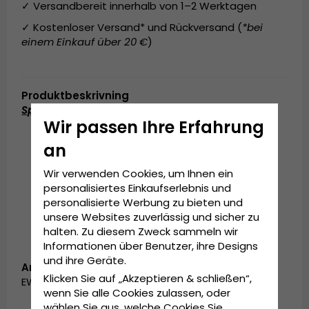
✓ Versandbereit innerhalb von 1–2 Werktagen
✓ Kostenloser Versand* und Rückversand (
*bei
einem Einkauf über 20 €
)
Produktbeskrivning
Spezifikationen:
Wir passen Ihre Erfahrung
Hergestellt aus 100% Baumwolle
an
Einheitsgröße
Wir verwenden Cookies, um Ihnen ein
An der Rückseite der Kappe verstellbar.
personalisiertes Einkaufserlebnis und
In China hergestellt
personalisierte Werbung zu bieten und
unsere Websites zuverlässig und sicher zu
halten. Zu diesem Zweck sammeln wir
Informationen über Benutzer, ihre Designs
und ihre Geräte.
Artikelnummer:
Klicken Sie auf „Akzeptieren & schließen“,
EWB0320201.A4
wenn Sie alle Cookies zulassen, oder
wählen Sie aus, welche Cookies Sie