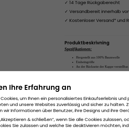
✓ 14 Tage Rückgaberecht
✓ Versandbereit innerhalb v
✓ Kostenloser Versand* und R
Produktbeskrivning
Spezifikationen:
Hergestellt aus
100% Baumwolle
Einheitsgröße
An der Rückseite der Kappe verstellbar.
Hergestellt aus:
100% Baumwolle
en Ihre Erfahrung an
Einheitsgröße
Grösseninformationen:
Cookies, um Ihnen ein personalisiertes Einkaufserlebnis und 
ten und unsere Websites zuverlässig und sicher zu halten. 
wir Informationen über Benutzer, ihre Designs und ihre Ger
 „Akzeptieren & schließen“, wenn Sie alle Cookies zulassen, o
okies Sie zulassen und welche Sie deaktivieren möchten, in