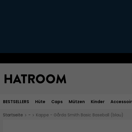
BESTSELLERS
Hüte
Caps
Mützen
Kinder
Accessoi
Startseite
-
Kappe - Gårda Smith Basic Baseball (blau)