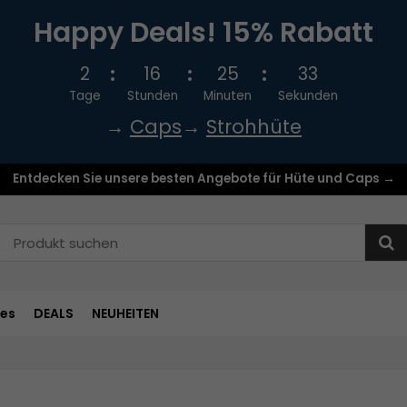
Happy Deals! 15% Rabatt
2
16
25
32
Tage
Stunden
Minuten
Sekunden
→
Caps
→
Strohhüte
Entdecken Sie unsere besten Angebote für Hüte und Caps →
res
DEALS
NEUHEITEN