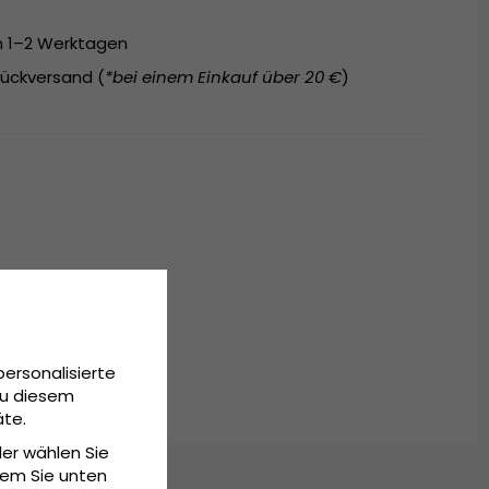
on 1–2 Werktagen
ückversand (
*bei einem Einkauf über 20 €
)
personalisierte
Zu diesem
äte.
der wählen Sie
dem Sie unten