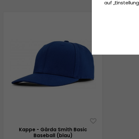
auf „Einstellung
Kappe - Gårda Smith Basic
Baseball (blau)