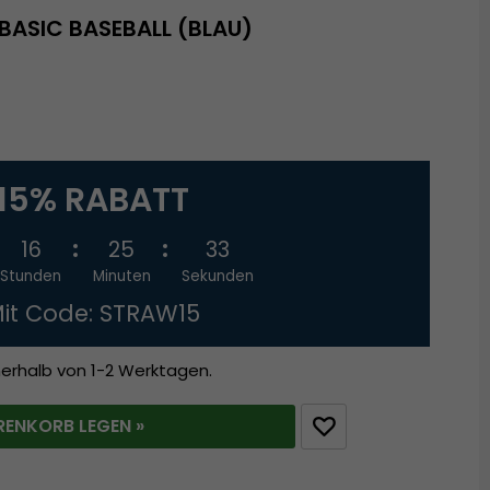
BASIC BASEBALL (BLAU)
15% RABATT
16
25
32
Stunden
Minuten
Sekunden
it Code: STRAW15
nerhalb von 1-2 Werktagen.
RENKORB LEGEN »