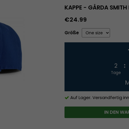
KAPPE - GÅRDA SMITH 
€24.99
Größe
2
Tage
M
Auf Lager. Versandfertig in
IN DEN WA