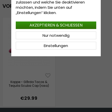
zulassen und welche Sie deaktivieren
VOR KURZEM ANGESEHEN
möchten, indem Sie unten auf
„Einstellungen“ klicken.
AKZEPTIEREN & SCHLIESSEN
Nur notwendig
Einstellungen
Kappe - Gårda Tacos &
Tequila Scuba Cap (rosa)
€29.99