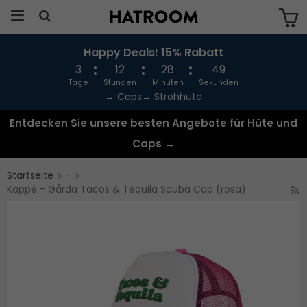
Happy Deals! 15% Rabatt
Das Produkt wurde in Ihren Warenkorb
gelegt
3
12
28
49
Tage
Stunden
Minuten
Sekunden
→
Caps
→
Strohhüte
Entdecken Sie unsere besten Angebote für Hüte und
Caps →
Startseite
-
Kappe - Gårda Tacos & Tequila Scuba Cap (rosa)