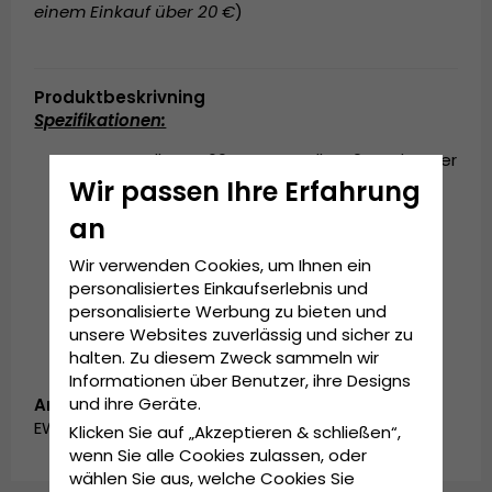
einem Einkauf über 20 €
)
Produktbeskrivning
Spezifikationen:
Hergestellt aus 60% Baumwolle, 40% Polyester
Wir passen Ihre Erfahrung
Einheitsgröße
an
An der Rückseite der Kappe verstellbar.
In China hergestellt
Wir verwenden Cookies, um Ihnen ein
personalisiertes Einkaufserlebnis und
personalisierte Werbung zu bieten und
unsere Websites zuverlässig und sicher zu
halten. Zu diesem Zweck sammeln wir
Informationen über Benutzer, ihre Designs
und ihre Geräte.
Artikelnummer:
EWB0318205.F5
Klicken Sie auf „Akzeptieren & schließen“,
wenn Sie alle Cookies zulassen, oder
wählen Sie aus, welche Cookies Sie