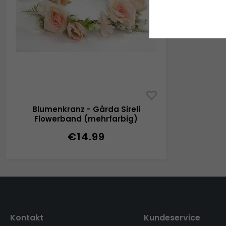
Blumenkranz - Gårda Sireli
Flowerband (mehrfarbig)
€14.99
Kontakt
Kundeservice