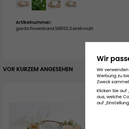
Artikelnummer:
garda.flowerband.58652.3.sireli.multi
Wir pass
VOR KURZEM ANGESEHEN
Wir verwenden 
Werbung zu bie
Zweck sammeln 
Klicken Sie auf
aus, welche Co
auf „Einstellung