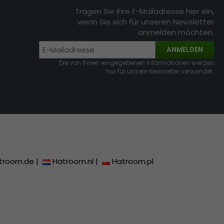
Tragen Sie Ihre E-Mailadresse hier ein,
wenn Sie sich für unseren Newsletter
anmelden möchten.
ANMELDEN
Die von Ihnen eingegebenen Informationen werden
nur für unsere Newsletter verwendet.
troom.de
|
Hatroom.nl
|
Hatroom.pl