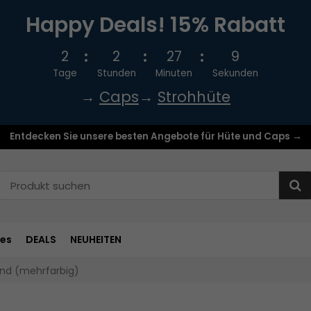
Happy Deals! 15% Rabatt
2
2
27
8
Tage
Stunden
Minuten
Sekunden
→
Caps
→
Strohhüte
Entdecken Sie unsere besten Angebote für Hüte und Caps →
res
DEALS
NEUHEITEN
and (mehrfarbig)