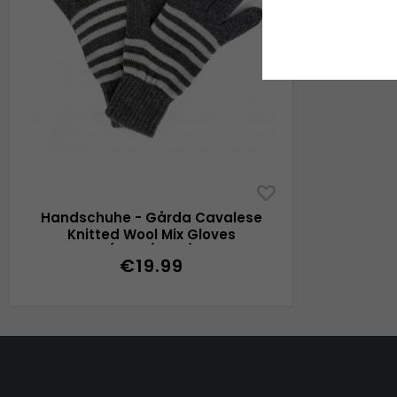
Handschuhe - Gårda Cavalese
Knitted Wool Mix Gloves
(grau/weiß)
€19.99