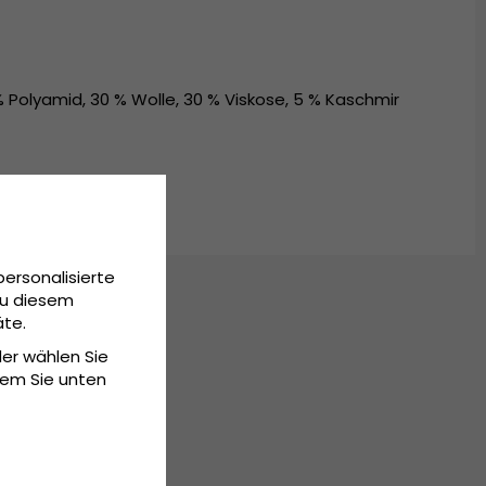
olyamid, 30 % Wolle, 30 % Viskose, 5 % Kaschmir
personalisierte
Zu diesem
äte.
der wählen Sie
dem Sie unten