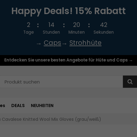
Happy Deals! 15% Rabatt
2
14
20
42
Tage
Stunden
Minuten
Sekunden
→
Caps
→
Strohhüte
Entdecken Sie unsere besten Angebote für Hüte und Caps →
res
DEALS
NEUHEITEN
Cavalese Knitted Wool Mix Gloves (grau/weiß)