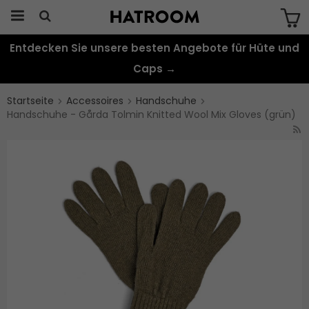
Entdecken Sie unsere besten Angebote für Hüte und
Das Produkt wurde in Ihren Warenkorb
gelegt
Caps →
Startseite
Accessoires
Handschuhe
Handschuhe - Gårda Tolmin Knitted Wool Mix Gloves (grün)