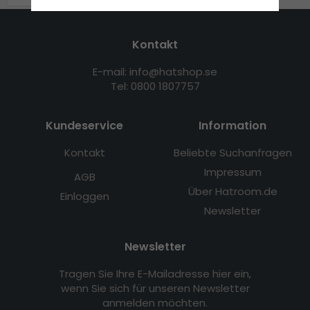
Kontakt
E-mail: info@hatshop.se
Tel: 0800 1807757
Kundeservice
Information
Kontakt
Beliebte Suchanfragen
Impressum
AGB
Über Hatroom.de
Einloggen
Newsletter
Newsletter
Tragen Sie Ihre E-Mailadresse hier ein,
wenn Sie sich für unseren Newsletter
anmelden möchten.