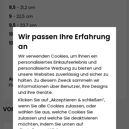
8,5
- 21,2 cm
9
- 22,5 cm
9,5
- 23,7 cm
10
- 25 cm
Wir passen Ihre Erfahrung
10,5
- 26,2 cm
an
Wir verwenden Cookies, um Ihnen ein
personalisiertes Einkaufserlebnis und
personalisierte Werbung zu bieten und
unsere Websites zuverlässig und sicher zu
Artikelnummer:
halten. Zu diesem Zweck sammeln wir
FW_70807411.BLACK-3
Informationen über Benutzer, ihre Designs
und ihre Geräte.
Klicken Sie auf „Akzeptieren & schließen“,
wenn Sie alle Cookies zulassen, oder
VOR KURZEM ANGESEHEN
wählen Sie aus, welche Cookies Sie
zulassen und welche Sie deaktivieren
möchten, indem Sie unten auf