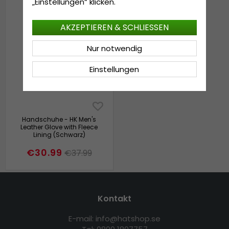
„Einstellungen“ klicken.
AKZEPTIEREN & SCHLIESSEN
Nur notwendig
Einstellungen
Handschuhe - HK Men's
Leather Glove with Fleece
Lining (Schwarz)
€30.99
€37.99
Kontakt
E-mail: info@hatshop.se