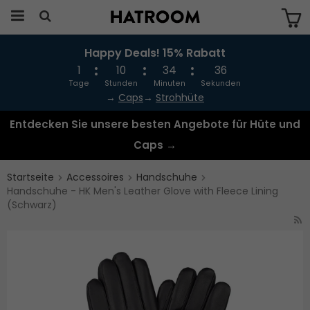
Happy Deals! 15% Rabatt
Das Produkt wurde in Ihren Warenkorb
gelegt
1
10
34
36
Tage
Stunden
Minuten
Sekunden
→
Caps
→
Strohhüte
Entdecken Sie unsere besten Angebote für Hüte und
Caps →
Startseite
Accessoires
Handschuhe
Handschuhe - HK Men's Leather Glove with Fleece Lining
(Schwarz)