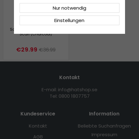
Nur notwendig
Einstellungen
Schals - Gårda Stripe Wool
Scarf (Charcoal)
€29.99
€36.99
Kontakt
E-mail: info@hatshop.se
Tel: 0800 1807757
Kundeservice
Information
Kontakt
Beliebte Suchanfragen
Impressum
AGB