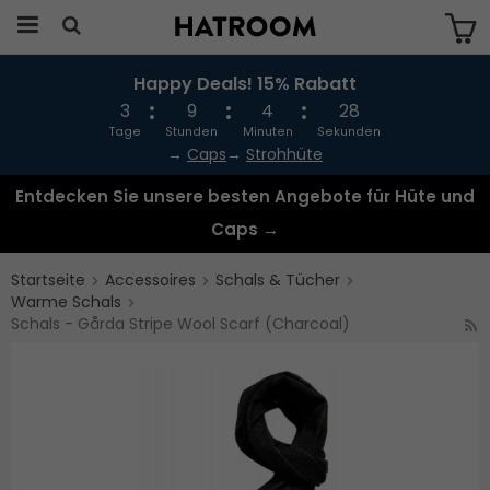
Happy Deals! 15% Rabatt
Das Produkt wurde in Ihren Warenkorb
gelegt
3
9
4
28
Tage
Stunden
Minuten
Sekunden
→
Caps
→
Strohhüte
Entdecken Sie unsere besten Angebote für Hüte und
Caps →
Startseite
Accessoires
Schals & Tücher
Warme Schals
Schals - Gårda Stripe Wool Scarf (Charcoal)