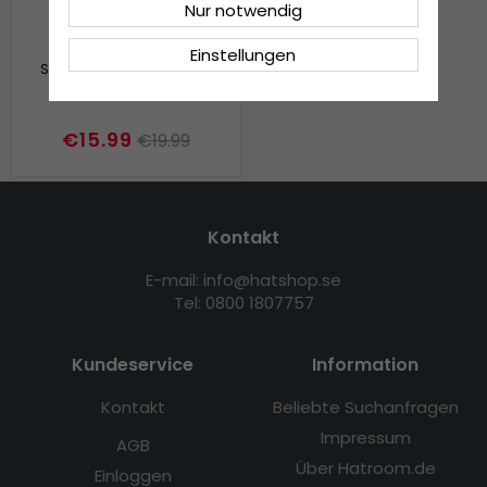
Nur notwendig
Einstellungen
Schals - Gårda Women's
Frayed Wrap (Navy)
€15.99
€19.99
Kontakt
E-mail: info@hatshop.se
Tel: 0800 1807757
Kundeservice
Information
Kontakt
Beliebte Suchanfragen
Impressum
AGB
Über Hatroom.de
Einloggen