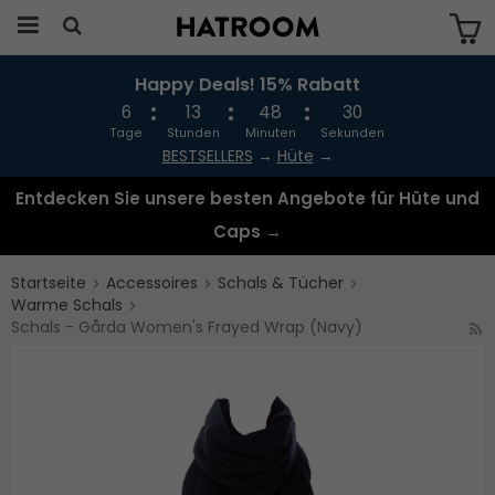
Happy Deals! 15% Rabatt
Das Produkt wurde in Ihren Warenkorb
gelegt
6
13
48
30
Tage
Stunden
Minuten
Sekunden
BESTSELLERS
→
Hüte
→
Entdecken Sie unsere besten Angebote für Hüte und
Caps →
Startseite
Accessoires
Schals & Tücher
Warme Schals
Schals - Gårda Women's Frayed Wrap (Navy)