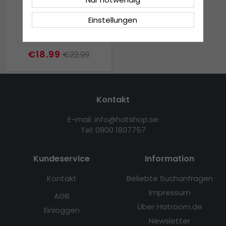
Einstellungen
Schals - Gårda ZigZag
Knitted Tassel Scarf
(Schwarz/Rot)
€18.99
€22.99
Kontakt
E-mail: info@hatshop.se
Tel: 0800 1807757
Kundeservice
Information
Kontakt
Beliebte Suchanfragen
Impressum
AGB
Über Hatroom.de
Einloggen
Newsletter