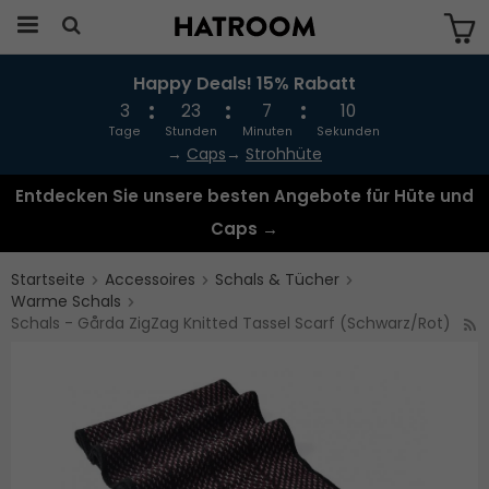
Happy Deals! 15% Rabatt
Das Produkt wurde in Ihren Warenkorb
gelegt
3
23
7
10
Tage
Stunden
Minuten
Sekunden
→
Caps
→
Strohhüte
Entdecken Sie unsere besten Angebote für Hüte und
Caps →
Startseite
Accessoires
Schals & Tücher
Warme Schals
Schals - Gårda ZigZag Knitted Tassel Scarf (Schwarz/Rot)