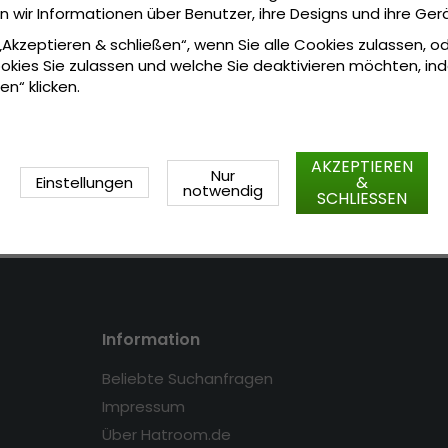
wir Informationen über Benutzer, ihre Designs und ihre Ger
Alltag veredelt und sowohl z
 „Akzeptieren & schließen“, wenn Sie alle Cookies zulassen, o
Spezifikationen:
okies Sie zulassen und welche Sie deaktivieren möchten, in
Aus 100 % Polyester
en“ klicken.
In China hergestellt
AKZEPTIEREN
Nur
&
Einstellungen
notwendig
SCHLIESSEN
Information
Beliebte Suchanfragen
Impressum
Über Hatroom.de