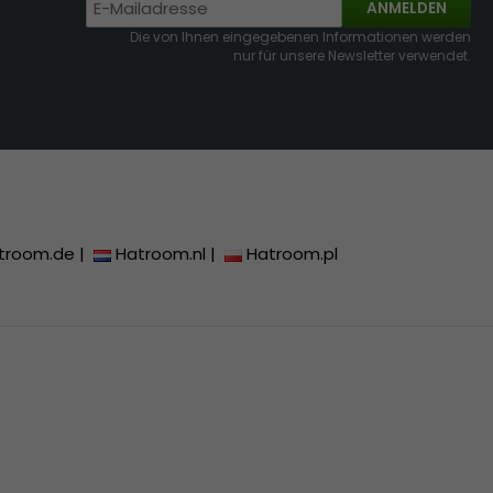
ANMELDEN
Die von Ihnen eingegebenen Informationen werden
nur für unsere Newsletter verwendet.
troom.de
|
Hatroom.nl
|
Hatroom.pl