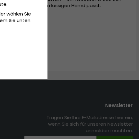
äte.
um Blazer als auch zum lässigen Hemd passt.
der wählen Sie
dem Sie unten
Newsletter
Tragen Sie Ihre E-Mailadresse hier ein,
wenn Sie sich für unseren Newsletter
anmelden möchten.