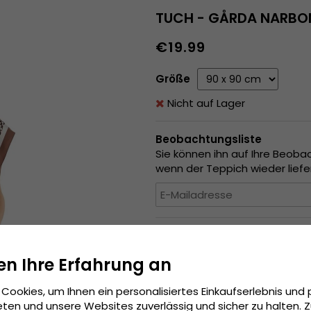
TUCH - GÅRDA NARBON
€19.99
Größe
Nicht auf Lager
Beobachtungsliste
Sie können ihn auf Ihre Beoba
wenn der Teppich wieder liefer
Produktbeskrivning
en Ihre Erfahrung an
Ein elegantes Tuch von Gårda,
weichen und geschmeidigen Ma
Cookies, um Ihnen ein personalisiertes Einkaufserlebnis und 
oder stilvoll im Haar gebunde
ten und unsere Websites zuverlässig und sicher zu halten. 
um sowohl Charakter als auch 