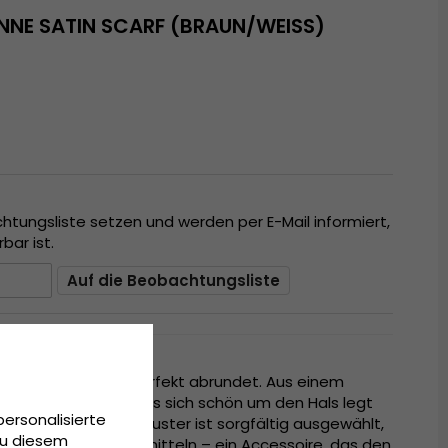
NE SATIN SCARF (BRAUN/WEISS)
chtungsliste setzen und werden per E-Mail informiert,
bar ist.
Auf die Beobachtungsliste
 das jedes Outfit perfekt abrundet. Aus einem
terial gefertigt, das sich schön um den Hals legt
personalisierte
n werden kann. Das Muster ist sorgfältig ausgewählt,
Zu diesem
Zeitlosigkeit zu vermitteln – ein Accessoire, das den