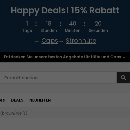
Happy Deals! 15% Rabatt
1
18
40
20
Tage
Stunden
Minuten
Sekunden
→
Caps
→
Strohhüte
Entdecken Sie unsere besten Angebote für Hüte und Caps →
res
DEALS
NEUHEITEN
 (braun/weiß)