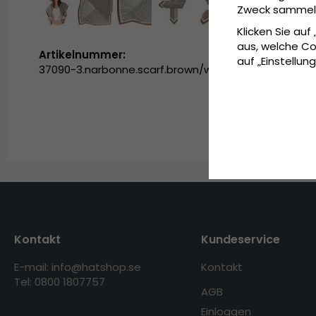
Zweck sammeln 
Klicken Sie auf
aus, welche Co
Artikelnummer:
auf „Einstellung
37090-3.narbonne.scarf.brown/white
Kontakt
Kundeservice
E-mail: info@hatshop.se
Kontakt
Tel: 0800 1807757
AGB
Einloggen