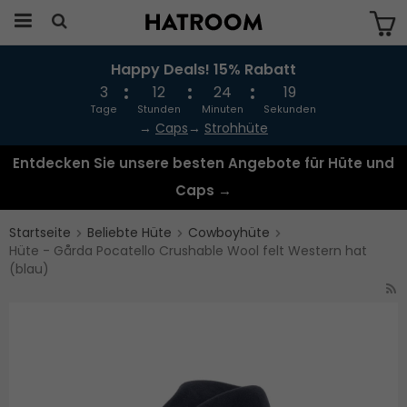
Happy Deals! 15% Rabatt
Das Produkt wurde in Ihren Warenkorb
gelegt
3
12
24
19
Tage
Stunden
Minuten
Sekunden
→
Caps
→
Strohhüte
Entdecken Sie unsere besten Angebote für Hüte und
Caps →
Startseite
Beliebte Hüte
Cowboyhüte
Hüte - Gårda Pocatello Crushable Wool felt Western hat
(blau)