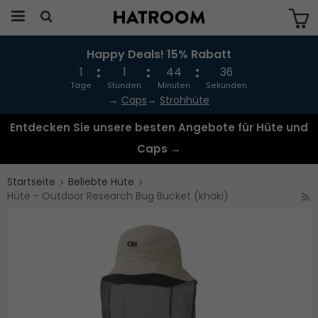
Happy Deals! 15% Rabatt
Das Produkt wurde in Ihren Warenkorb
gelegt
1
1
44
36
Tage
Stunden
Minuten
Sekunden
→
Caps
→
Strohhüte
Entdecken Sie unsere besten Angebote für Hüte und
Caps →
Startseite
Beliebte Hüte
Hüte - Outdoor Research Bug Bucket (khaki)