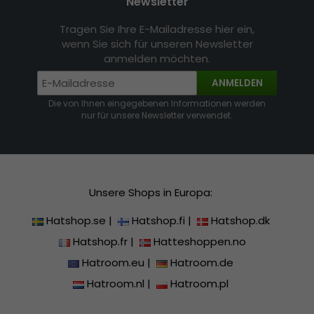
Newsletter
Tragen Sie Ihre E-Mailadresse hier ein,
wenn Sie sich für unseren Newsletter
anmelden möchten.
ANMELDEN
Die von Ihnen eingegebenen Informationen werden
nur für unsere Newsletter verwendet.
Unsere Shops in Europa:
Hatshop.se
|
Hatshop.fi
|
Hatshop.dk
Hatshop.fr
|
Hatteshoppen.no
Hatroom.eu
|
Hatroom.de
Hatroom.nl
|
Hatroom.pl