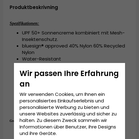
Produktbeskrivning
Spezifikationen:
UPF 50+ Sonnencreme kombiniert mit Mesh-
Insektenschutz.
bluesign® approved 40% Nylon 60% Recycled
Nylon
Water-Resistant
Breathable
Wir passen Ihre Erfahrung
Lightweight
Wicking
an
Quick Drying
TransAction™ Headband
Wir verwenden Cookies, um Ihnen ein
No-See-Um Mesh
personalisiertes Einkaufserlebnis und
personalisierte Werbung zu bieten und
UPF 50+
unsere Websites zuverlässig und sicher zu
halten. Zu diesem Zweck sammeln wir
One size
Grösseninformationen:
Informationen über Benutzer, ihre Designs
und ihre Geräte.