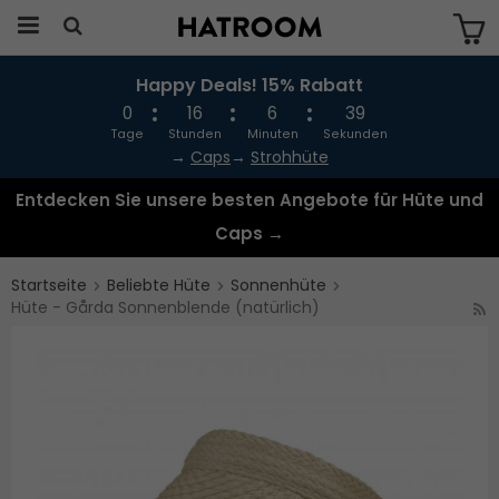
Happy Deals! 15% Rabatt
Das Produkt wurde in Ihren Warenkorb
gelegt
0
16
6
39
Tage
Stunden
Minuten
Sekunden
→
Caps
→
Strohhüte
Entdecken Sie unsere besten Angebote für Hüte und
Caps →
Startseite
Beliebte Hüte
Sonnenhüte
Hüte - Gårda Sonnenblende (natürlich)