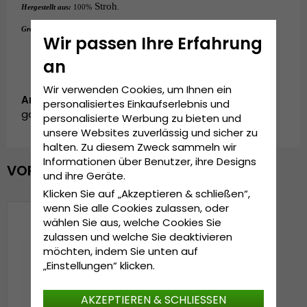
 Stroh
Hergestellt aus:
100%
.
One size
Grösseninformationen:
Wir passen Ihre Erfahrung
an
Wir verwenden Cookies, um Ihnen ein
Artikelnummer:
personalisiertes Einkaufserlebnis und
garda.visor-natural
personalisierte Werbung zu bieten und
unsere Websites zuverlässig und sicher zu
halten. Zu diesem Zweck sammeln wir
Informationen über Benutzer, ihre Designs
VOR KURZEM ANGESEHEN
und ihre Geräte.
Klicken Sie auf „Akzeptieren & schließen“,
wenn Sie alle Cookies zulassen, oder
wählen Sie aus, welche Cookies Sie
zulassen und welche Sie deaktivieren
möchten, indem Sie unten auf
„Einstellungen“ klicken.
AKZEPTIEREN & SCHLIESSEN