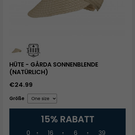
HÜTE - GÅRDA SONNENBLENDE
(NATÜRLICH)
€24.99
Größe
15% RABATT
0
16
6
39