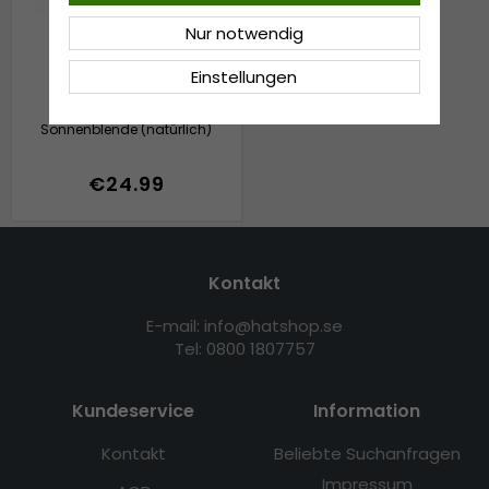
Nur notwendig
Einstellungen
Hüte - Gårda
Sonnenblende (natürlich)
€24.99
Kontakt
E-mail: info@hatshop.se
Tel: 0800 1807757
Kundeservice
Information
Kontakt
Beliebte Suchanfragen
Impressum