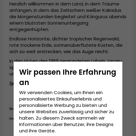
Herzlich willkommen in dem Land, in dem Träume
anfangen, in dem das Zwitschern weißer Kakadus
die Morgenstunden begleitet und Kängurus abends
einem blutroten Sonnenuntergang
entgegenhüpfen.
Endlose Horizonte, dichter tropischer Regenwald,
rote trockene Erde, sonnenüberflutete Küsten, die
sich so weit erstrecken, wie das Auge reicht.
In den Hüten des 1969 gegründeten Labels Jacaru
spiegelt sich die Seele Australiens wider – wild,
Wir passen Ihre Erfahrung
unzähmbar, stark und mutig!
an
Spezifikationen:
Wir verwenden Cookies, um Ihnen ein
Schirmlänge: 9
 cm.
Einstellbare Größe.
personalisiertes Einkaufserlebnis und
personalisierte Werbung zu bieten und
65 % Baumwolle, 35 % Polyester.
Hergestellt aus:
unsere Websites zuverlässig und sicher zu
1-size-fits-all
halten. Zu diesem Zweck sammeln wir
Grösseninformationen:
Informationen über Benutzer, ihre Designs
und ihre Geräte.