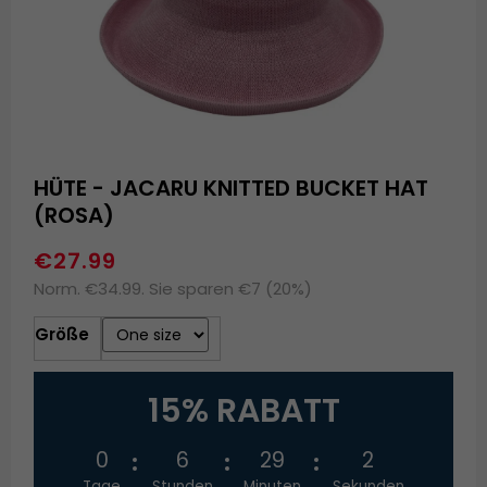
HÜTE - JACARU KNITTED BUCKET HAT
(ROSA)
€27.99
Norm. €34.99. Sie sparen €7 (20%)
Größe
15% RABATT
0
6
29
1
Tage
Stunden
Minuten
Sekunden