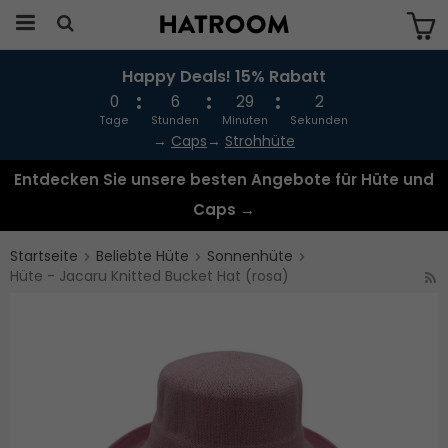
Happy Deals! 15% Rabatt
Das Produkt wurde in Ihren Warenkorb
gelegt
0
6
29
1
Tage
Stunden
Minuten
Sekunden
→
Caps
→
Strohhüte
Entdecken Sie unsere besten Angebote für Hüte und
Caps →
Startseite
Beliebte Hüte
Sonnenhüte
Hüte - Jacaru Knitted Bucket Hat (rosa)