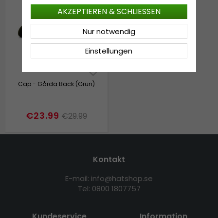
AKZEPTIEREN & SCHLIESSEN
Nur notwendig
Einstellungen
Cap - Gårda Back (Grün)
€23.99
€29.99
Kontakt
E-mail: info@hatshop.se
Tel: 0800 1807757
Kundeservice
Information