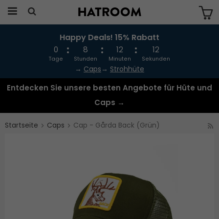
Happy Deals! 15% Rabatt
Das Produkt wurde in Ihren Warenkorb
gelegt
0
8
12
12
Tage
Stunden
Minuten
Sekunden
→
Caps
→
Strohhüte
Entdecken Sie unsere besten Angebote für Hüte und
Caps →
Startseite
Caps
Cap - Gårda Back (Grün)