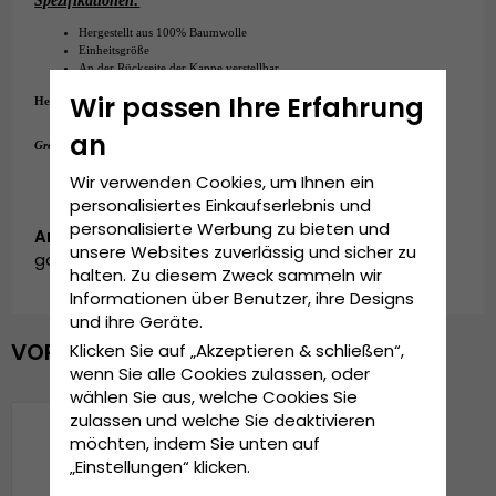
Spezifikationen:
Hergestellt aus
 100
% Baumwolle
Einheitsgröße
An der Rückseite der Kappe verstellbar.
Wir passen Ihre Erfahrung
Hergestellt aus:
100% Baumwolle
an
Einheitsgröße
Grösseninformationen:
Wir verwenden Cookies, um Ihnen ein
personalisiertes Einkaufserlebnis und
personalisierte Werbung zu bieten und
Artikelnummer:
unsere Websites zuverlässig und sicher zu
garda.cap.back-green
halten. Zu diesem Zweck sammeln wir
Informationen über Benutzer, ihre Designs
und ihre Geräte.
VOR KURZEM ANGESEHEN
Klicken Sie auf „Akzeptieren & schließen“,
wenn Sie alle Cookies zulassen, oder
wählen Sie aus, welche Cookies Sie
zulassen und welche Sie deaktivieren
möchten, indem Sie unten auf
„Einstellungen“ klicken.