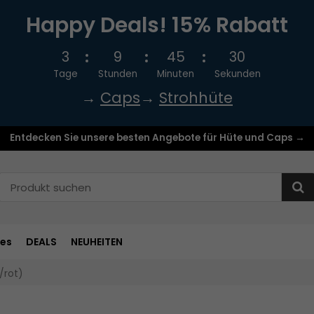
Happy Deals! 15% Rabatt
3
9
45
29
Tage
Stunden
Minuten
Sekunden
→
Caps
→
Strohhüte
Entdecken Sie unsere besten Angebote für Hüte und Caps →
res
DEALS
NEUHEITEN
/rot)