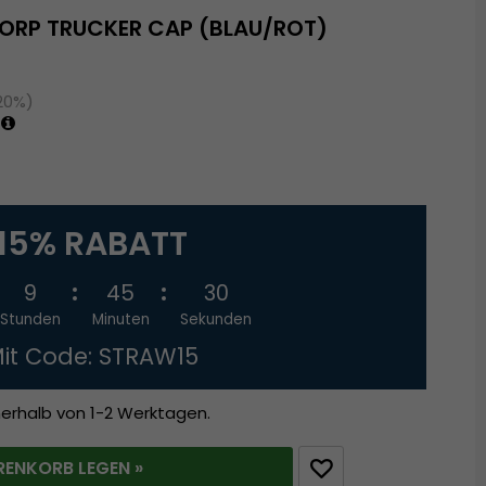
CORP TRUCKER CAP (BLAU/ROT)
(20%)
15% RABATT
9
45
29
Stunden
Minuten
Sekunden
it Code: STRAW15
nerhalb von 1-2 Werktagen.
RENKORB LEGEN »