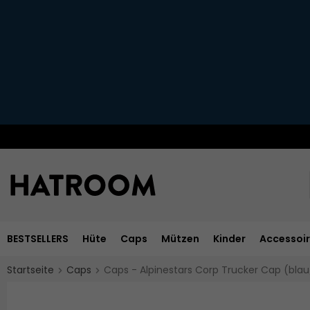
BESTSELLERS
Hüte
Caps
Mützen
Kinder
Accessoi
Startseite
Caps
Caps - Alpinestars Corp Trucker Cap (blau