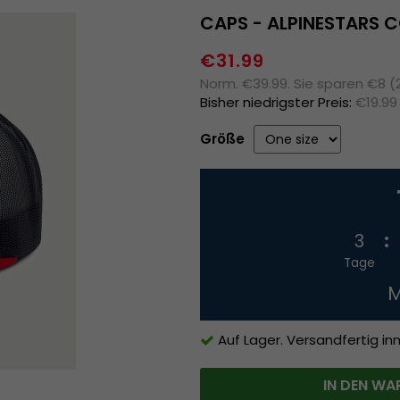
CAPS - ALPINESTARS 
€31.99
Norm. €39.99. Sie sparen €8 
Bisher niedrigster Preis:
€19.99
Größe
3
Tage
M
Auf Lager. Versandfertig in
IN DEN WA