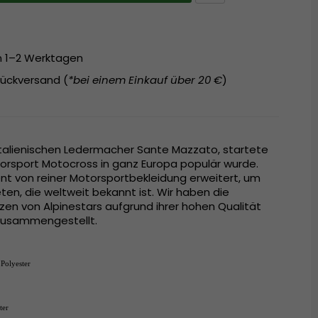
on 1–2 Werktagen
ückversand (
*bei einem Einkauf über 20 €
)
talienischen Ledermacher Sante Mazzato, startete
torsport Motocross in ganz Europa populär wurde.
nt von reiner Motorsportbekleidung erweitert, um
en, die weltweit bekannt ist. Wir haben die
en von Alpinestars aufgrund ihrer hohen Qualität
 zusammengestellt.
Polyester
ter