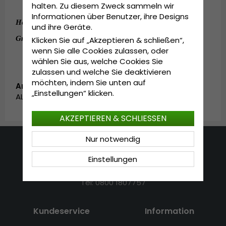
Hergestellt aus 100% Baumwolle
halten. Zu diesem Zweck sammeln wir
Informationen über Benutzer, ihre Designs
:
100% Baumwolle
Hergestellt aus
und ihre Geräte.
:
One Size - 50-64 cm
Grösseninformationen
Klicken Sie auf „Akzeptieren & schließen“,
wenn Sie alle Cookies zulassen, oder
wählen Sie aus, welche Cookies Sie
zulassen und welche Sie deaktivieren
möchten, indem Sie unten auf
Artikelnummer:
„Einstellungen“ klicken.
ALL_6245CM.pink
AKZEPTIEREN & SCHLIESSEN
Nur notwendig
Kontakt
Einstellungen
E-mail: info@hatshop.se
Tel: 0800 1807757
Kundeservice
Information