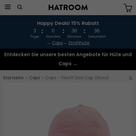
Happy Deals! 15% Rabatt
Das Produkt wurde in Ihren Warenkorb
gelegt
3
11
30
36
Tage
Stunden
Minuten
Sekunden
→
Caps
→
Strohhüte
Entdecken Sie unsere besten Angebote für Hüte und
Caps →
Startseite
Caps
Caps - Flexfit Dad Cap (Rosa)