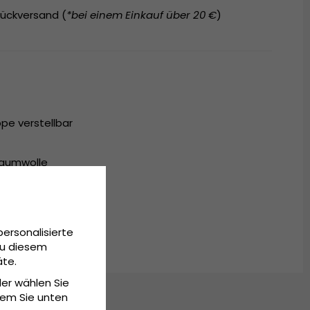
ückversand (
*bei einem Einkauf über 20 €
)
pe verstellbar
Baumwolle
itsgröße
personalisierte
Zu diesem
äte.
der wählen Sie
dem Sie unten