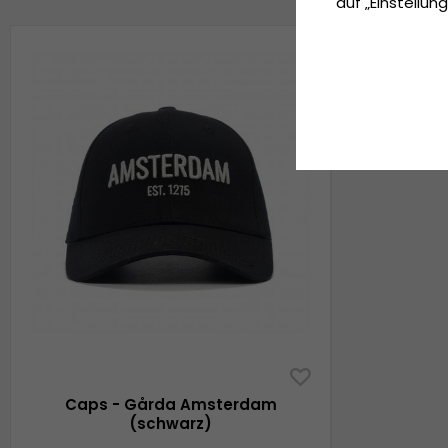
auf „Einstellung
Caps - Gårda Amsterdam
(schwarz)