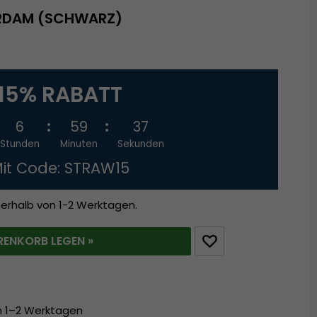
RDAM (SCHWARZ)
15% RABATT
6
59
37
Stunden
Minuten
Sekunden
it Code: STRAW15
nerhalb von 1-2 Werktagen.
RENKORB LEGEN »
on 1–2 Werktagen