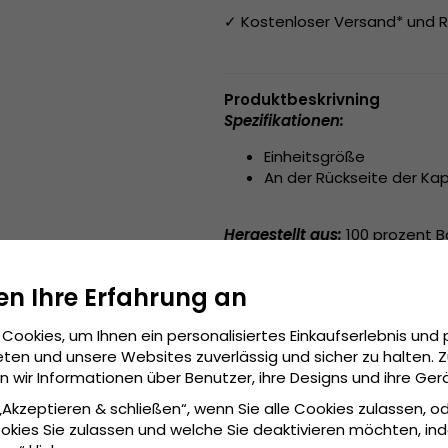
✓ Kostenloser Versand* und R
Produktbeskrivning
Spezifikationen:
Einheitsgröße
An der Rückseite der Kap
Hergestellt aus:
100 prozent 
Grösseninformationen:
Einhe
en Ihre Erfahrung an
Cookies, um Ihnen ein personalisiertes Einkaufserlebnis und 
ten und unsere Websites zuverlässig und sicher zu halten. 
wir Informationen über Benutzer, ihre Designs und ihre Ger
 „Akzeptieren & schließen“, wenn Sie alle Cookies zulassen, o
okies Sie zulassen und welche Sie deaktivieren möchten, in