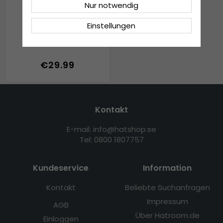
Nur notwendig
Einstellungen
Caps - Gårda Cherry
€29.99
Kontakt
E-mail: info@hatshop.se
Tel: 0800 1807757
Kundeservice
Information
Kontakt
Beliebte Suchanfragen
Impressum
AGB
Über Hatroom.de
Einloggen