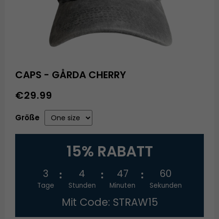
CAPS - GÅRDA CHERRY
€29.99
Größe
15% RABATT
3
4
47
60
Tage
Stunden
Minuten
Sekunden
Mit Code: STRAW15