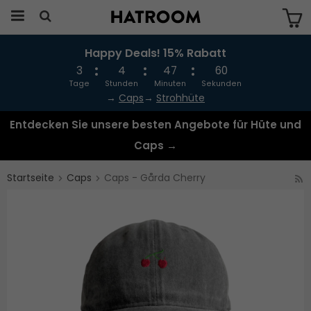
Happy Deals! 15% Rabatt
Das Produkt wurde in Ihren Warenkorb
gelegt
3
4
47
60
Tage
Stunden
Minuten
Sekunden
→
Caps
→
Strohhüte
Entdecken Sie unsere besten Angebote für Hüte und
Caps →
Startseite
Caps
Caps - Gårda Cherry