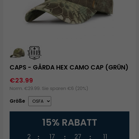
CAPS - GÅRDA HEX CAMO CAP (GRÜN)
€23.99
Norm. €29.99. Sie sparen €6 (20%)
Größe
15% RABATT
2
17
27
10