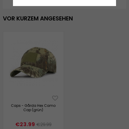
VOR KURZEM ANGESEHEN
Caps - Gårda Hex Camo
Cap (grün)
€23.99
€29.99