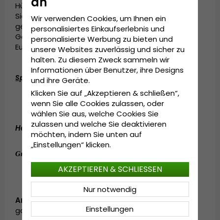
an
Hüte zu einem wirklich guten Preis tragen können.
Sie wurde unter den gleichen Voraussetzungen
Wir verwenden Cookies, um Ihnen ein
geschaffen, als sich vor einigen hundert Jahren in
personalisiertes Einkaufserlebnis und
Göteborg Menschen aus verschiedenen Teilen
personalisierte Werbung zu bieten und
Europas trafen.
unsere Websites zuverlässig und sicher zu
halten. Zu diesem Zweck sammeln wir
Informationen über Benutzer, ihre Designs
Spezifikationen:
und ihre Geräte.
Klicken Sie auf „Akzeptieren & schließen“,
Hergestellt aus 100 Prozent polyester.
wenn Sie alle Cookies zulassen, oder
wählen Sie aus, welche Cookies Sie
zulassen und welche Sie deaktivieren
Hergestellt aus:
100 Prozent polyester.
möchten, indem Sie unten auf
„Einstellungen“ klicken.
:
OSFA.
Grösseninformationen
AKZEPTIEREN & SCHLIESSEN
Nur notwendig
Artikelnummer:
Einstellungen
garda.camocap.hex.green