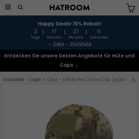
Happy Deals! 15% Rabatt
Das Produkt wurde in Ihren Warenkorb
gelegt
2
17
27
10
Tage
Stunden
Minuten
Sekunden
→
Caps
→
Strohhüte
Entdecken Sie unsere besten Angebote für Hüte und
Caps →
Startseite
Caps
Caps - Gårda Hex Camo Cap (grün)