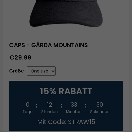
CAPS - GÅRDA MOUNTAINS
€29.99
Größe
15% RABATT
0
12
33
30
Tage
Stunden
Minuten
Sekunden
Mit Code: STRAW15