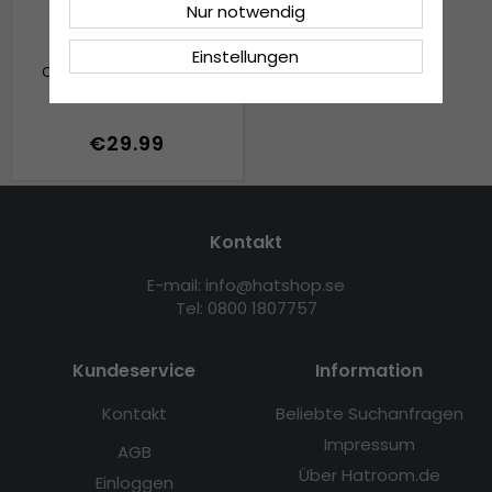
Nur notwendig
Einstellungen
Caps - Gårda Mountains
€29.99
Kontakt
E-mail: info@hatshop.se
Tel: 0800 1807757
Kundeservice
Information
Kontakt
Beliebte Suchanfragen
Impressum
AGB
Über Hatroom.de
Einloggen