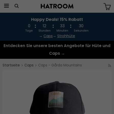
Happy Deals! 15% Rabatt
Das Produkt wurde in Ihren Warenkorb
gelegt
0
12
33
30
Tage
Stunden
Minuten
Sekunden
→
Caps
→
Strohhüte
Entdecken Sie unsere besten Angebote für Hüte und
Caps →
Startseite
Caps
Caps - Gårda Mountains