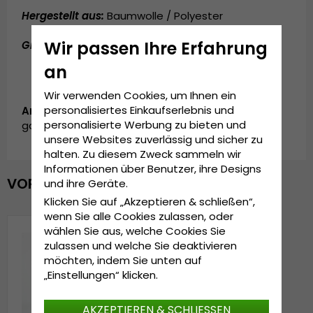
Hergestellt aus:
Baumwolle / Polyester
Wir passen Ihre Erfahrung
Grösseninformationen:
Einheitsgröße
an
Wir verwenden Cookies, um Ihnen ein
personalisiertes Einkaufserlebnis und
Artikelnummer:
personalisierte Werbung zu bieten und
garda.cap.velvet.pink
unsere Websites zuverlässig und sicher zu
halten. Zu diesem Zweck sammeln wir
Informationen über Benutzer, ihre Designs
VOR KURZEM ANGESEHEN
und ihre Geräte.
Klicken Sie auf „Akzeptieren & schließen“,
wenn Sie alle Cookies zulassen, oder
wählen Sie aus, welche Cookies Sie
zulassen und welche Sie deaktivieren
möchten, indem Sie unten auf
„Einstellungen“ klicken.
AKZEPTIEREN & SCHLIESSEN