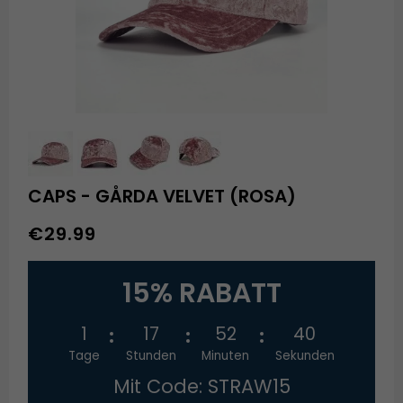
CAPS - GÅRDA VELVET (ROSA)
€29.99
15% RABATT
1
17
52
40
Tage
Stunden
Minuten
Sekunden
Mit Code: STRAW15