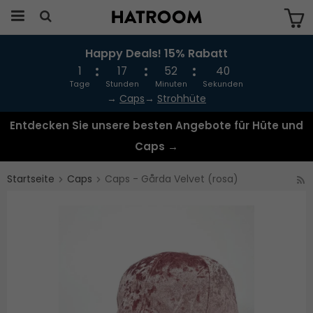
Happy Deals! 15% Rabatt
Das Produkt wurde in Ihren Warenkorb
gelegt
1
17
52
40
Tage
Stunden
Minuten
Sekunden
→
Caps
→
Strohhüte
Entdecken Sie unsere besten Angebote für Hüte und
Caps →
Startseite
Caps
Caps - Gårda Velvet (rosa)