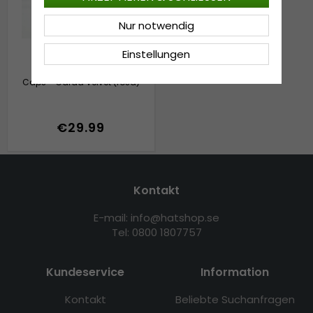
Nur notwendig
Einstellungen
Caps - Gårda Velvet (rosa)
€29.99
Kontakt
E-mail: info@hatshop.se
Tel: 0800 1807757
Kundeservice
Information
Kontakt
Beliebte Suchanfragen