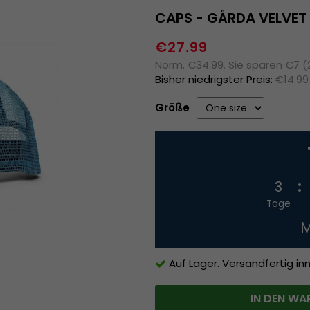
CAPS - GÅRDA VELVET
€27.99
Norm. €34.99. Sie sparen €7 
Bisher niedrigster Preis:
€14.99
Größe
3
Tage
M
Auf Lager. Versandfertig in
IN DEN WA