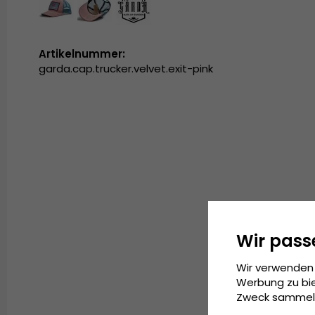
Artikelnummer:
garda.cap.trucker.velvet.exit-pink
Wir pass
Wir verwenden 
Werbung zu bie
Zweck sammeln 