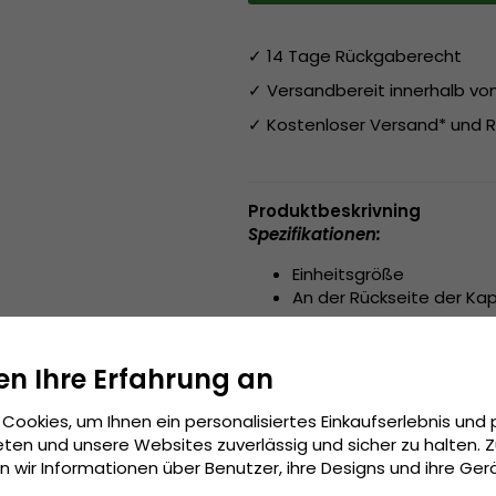
✓ 14 Tage Rückgaberecht
✓ Versandbereit innerhalb v
✓ Kostenloser Versand* und R
Produktbeskrivning
Spezifikationen:
Einheitsgröße
An der Rückseite der Kap
Hergestellt aus:
Baumwolle / 
en Ihre Erfahrung an
Grösseninformationen:
Einhe
Cookies, um Ihnen ein personalisiertes Einkaufserlebnis und 
ten und unsere Websites zuverlässig und sicher zu halten. 
wir Informationen über Benutzer, ihre Designs und ihre Ger