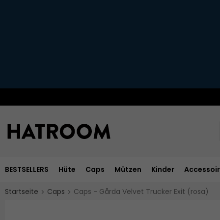
BESTSELLERS
Hüte
Caps
Mützen
Kinder
Accessoi
Startseite
Caps
Caps - Gårda Velvet Trucker Exit (rosa)