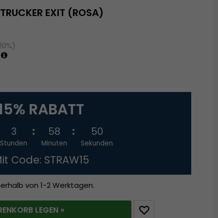
 TRUCKER EXIT (ROSA)
(20%)
15% RABATT
3
58
50
Stunden
Minuten
Sekunden
it Code: STRAW15
nerhalb von 1-2 Werktagen.
RENKORB LEGEN »