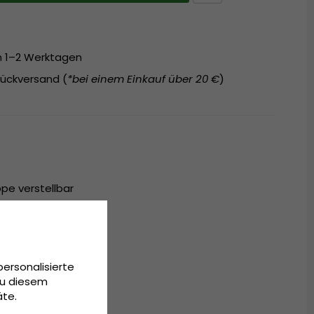
on 1–2 Werktagen
ückversand (
*bei einem Einkauf über 20 €
)
pe verstellbar
Polyester
itsgröße
personalisierte
Zu diesem
äte.