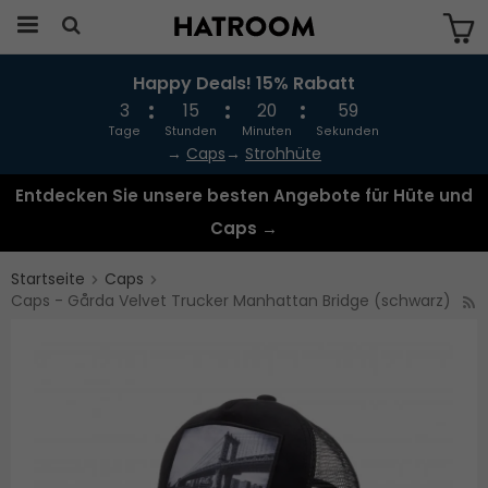
Happy Deals! 15% Rabatt
Das Produkt wurde in Ihren Warenkorb
gelegt
3
15
20
59
Tage
Stunden
Minuten
Sekunden
→
Caps
→
Strohhüte
Entdecken Sie unsere besten Angebote für Hüte und
Caps →
Startseite
Caps
Caps - Gårda Velvet Trucker Manhattan Bridge (schwarz)