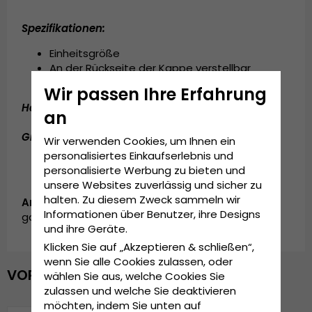
Spezifikationen:
Einheitsgröße
An der Rückseite der Kappe verstellbar
Wir passen Ihre Erfahrung
Hergestellt aus:
Baumwolle / Polyester
an
Grösseninformationen:
Einheitsgröße
Wir verwenden Cookies, um Ihnen ein
personalisiertes Einkaufserlebnis und
personalisierte Werbung zu bieten und
unsere Websites zuverlässig und sicher zu
halten. Zu diesem Zweck sammeln wir
Artikelnummer:
Informationen über Benutzer, ihre Designs
garda.truckercap.velvet.manhattanbridge.blk.MK1
und ihre Geräte.
Klicken Sie auf „Akzeptieren & schließen“,
wenn Sie alle Cookies zulassen, oder
VOR KURZEM ANGESEHEN
wählen Sie aus, welche Cookies Sie
zulassen und welche Sie deaktivieren
möchten, indem Sie unten auf