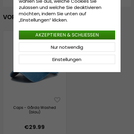
wählen Sie aus, welche Cookies Sie
zulassen und welche Sie deaktivieren
möchten, indem Sie unten auf
VOR KURZEM ANGESEHEN
„Einstellungen“ klicken.
AKZEPTIEREN & SCHLIESSEN
Nur notwendig
Einstellungen
Caps - Gårda Washed
(blau)
€29.99