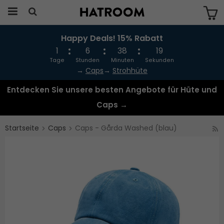
Happy Deals! 15% Rabatt
Das Produkt wurde in Ihren Warenkorb
gelegt
1
6
38
19
Tage
Stunden
Minuten
Sekunden
→
Caps
→
Strohhüte
Entdecken Sie unsere besten Angebote für Hüte und
Caps →
Startseite
Caps
Caps - Gårda Washed (blau)