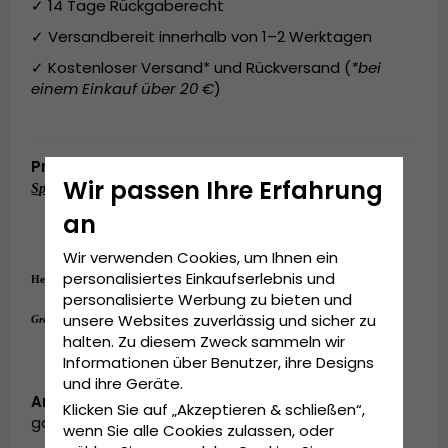
✓ 14 Tage Rückgaberecht
✓ Versandbereit innerhalb von 1–2 Werktagen
✓ Kostenloser Versand* und Rückversand (
*bei
einem Einkauf über 20 €
)
Produktbeskrivning
Wir passen Ihre Erfahrung
Spezifikationen:
an
Hergestellt aus
65% Baumwolle
Einheitsgröße
An der Rückseite der Kappe verstellbar.
Wir verwenden Cookies, um Ihnen ein
personalisiertes Einkaufserlebnis und
Hergestellt aus:
100% Baumwolle
personalisierte Werbung zu bieten und
Einheitsgröße
unsere Websites zuverlässig und sicher zu
Grösseninformationen:
halten. Zu diesem Zweck sammeln wir
Informationen über Benutzer, ihre Designs
und ihre Geräte.
Artikelnummer:
Klicken Sie auf „Akzeptieren & schließen“,
garda.cap.blue3
wenn Sie alle Cookies zulassen, oder