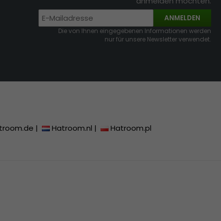
anmelden möchten.
ANMELDEN
Die von Ihnen eingegebenen Informationen werden
nur für unsere Newsletter verwendet.
troom.de
|
Hatroom.nl
|
Hatroom.pl