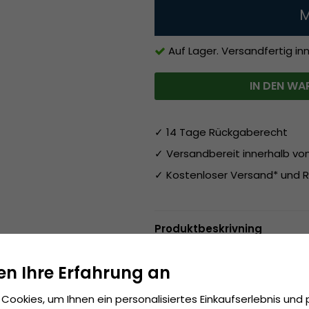
M
Auf Lager. Versandfertig in
IN DEN WA
✓ 14 Tage Rückgaberecht
✓ Versandbereit innerhalb v
✓ Kostenloser Versand* und R
Produktbeskrivning
Spezifikationen:
Hergestellt aus
65% Baumwolle
en Ihre Erfahrung an
Einheitsgröße
An der Rückseite der Kappe verstellbar.
Cookies, um Ihnen ein personalisiertes Einkaufserlebnis und 
Hergestellt aus:
100% Baumwolle