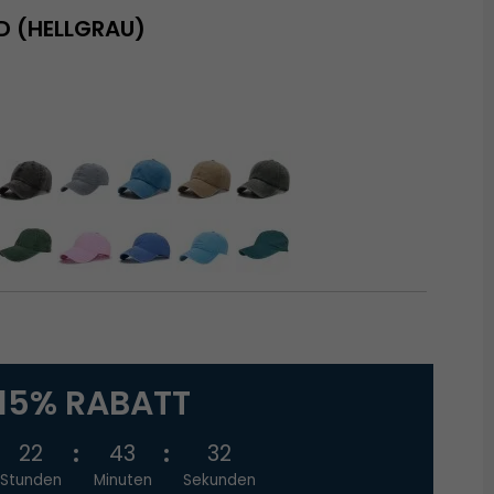
D (HELLGRAU)
15% RABATT
22
43
32
Stunden
Minuten
Sekunden