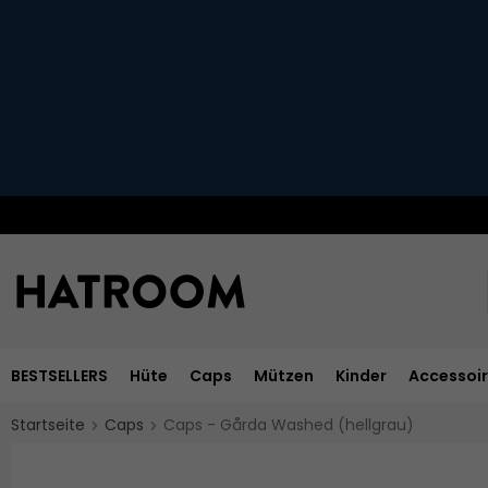
BESTSELLERS
Hüte
Caps
Mützen
Kinder
Accessoi
Startseite
Caps
Caps - Gårda Washed (hellgrau)