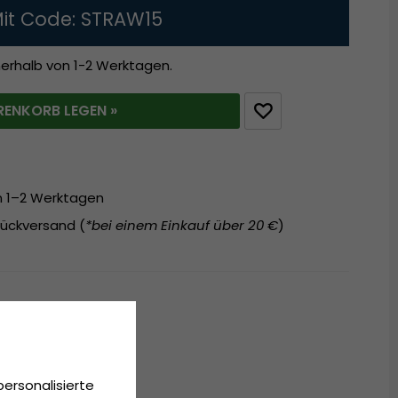
it Code: STRAW15
nerhalb von 1-2 Werktagen.
RENKORB LEGEN »
on 1–2 Werktagen
ückversand (
*bei einem Einkauf über 20 €
)
personalisierte