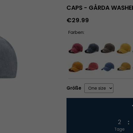
CAPS - GÅRDA WASHE
€29.99
Farben:
Größe
2
Tage