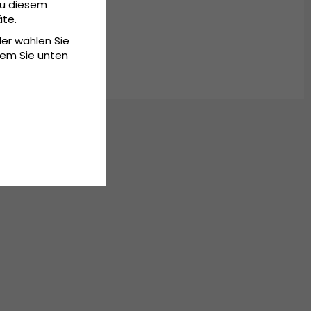
Zu diesem
äte.
der wählen Sie
dem Sie unten