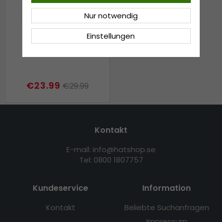
Nur notwendig
Einstellungen
Caps - Gårda Zebra
€23.99
€29.99
Kontakt
E-mail: info@hatshop.se
Tel: 0800 1807757
Kundeservice
Information
Kontakt
Beliebte Suchanfragen
Impressum