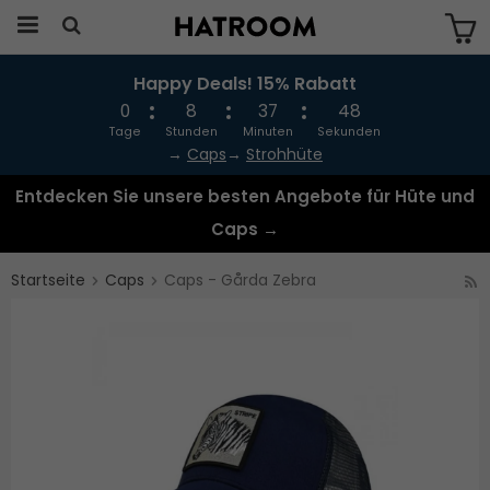
Happy Deals! 15% Rabatt
Das Produkt wurde in Ihren Warenkorb
gelegt
0
8
37
48
Tage
Stunden
Minuten
Sekunden
→
Caps
→
Strohhüte
Entdecken Sie unsere besten Angebote für Hüte und
Caps →
Startseite
Caps
Caps - Gårda Zebra