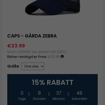
CAPS - GÅRDA ZEBRA
€23.99
Norm. €29.99. Sie sparen €6 (20%)
Bisher niedrigster Preis:
€23.99
Größe
15% RABATT
0
8
37
48
Tage
Stunden
Minuten
Sekunden