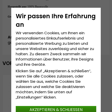
Hergestellt aus:
100% Baumwolle
Wir passen Ihre Erfahrung
Einheitsgröße
Grösseninformationen:
an
Wir verwenden Cookies, um Ihnen ein
Artikelnummer:
personalisiertes Einkaufserlebnis und
garda.cap.darkblue.zebra
personalisierte Werbung zu bieten und
unsere Websites zuverlässig und sicher zu
halten. Zu diesem Zweck sammeln wir
Informationen über Benutzer, ihre Designs
VOR KURZEM ANGESEHEN
und ihre Geräte.
Klicken Sie auf „Akzeptieren & schließen“,
wenn Sie alle Cookies zulassen, oder
wählen Sie aus, welche Cookies Sie
zulassen und welche Sie deaktivieren
möchten, indem Sie unten auf
„Einstellungen“ klicken.
AKZEPTIEREN & SCHLIESSEN