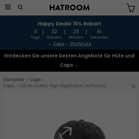
Happy Deals! 15% Rabatt
Das Produkt wurde in Ihren Warenkorb
gelegt
3
22
23
41
Tage
Stunden
Minuten
Sekunden
→
Caps
→
Strohhüte
Entdecken Sie unsere besten Angebote für Hüte und
Caps →
Startseite
Caps
Caps - Gårda Zodiac Sign Sagittarius (schwarz)