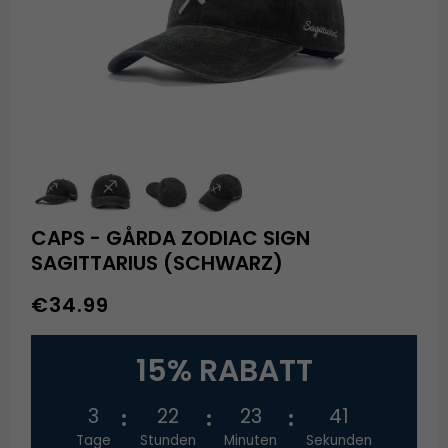
CAPS - GÅRDA ZODIAC SIGN
SAGITTARIUS (SCHWARZ)
€34.99
15% RABATT
3
22
23
41
Tage
Stunden
Minuten
Sekunden