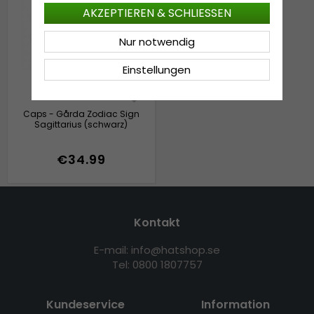
AKZEPTIEREN & SCHLIESSEN
Nur notwendig
Einstellungen
Caps - Gårda Zodiac Sign
Sagittarius (schwarz)
€34.99
Kontakt
E-mail: info@hatshop.se
Tel: 0800 1807757
Kundeservice
Information