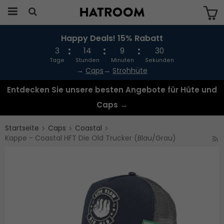
Happy Deals! 15% Rabatt
Das Produkt wurde in Ihren Warenkorb
gelegt
3
14
9
30
Tage
Stunden
Minuten
Sekunden
→
Caps
→
Strohhüte
Entdecken Sie unsere besten Angebote für Hüte und
Caps →
Startseite
Caps
Coastal
Kappe - Coastal HFT Die Old Trucker (Blau/Grau)