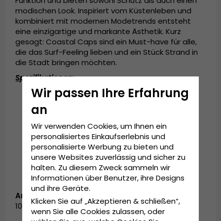
Funktion und bieten sowohl Schutz als auch einen
modischen Look. Inspiriert vom Küstenleben und
kombiniert mit modernen Modetrends entsteht
eine einzigartige und markante Ästhetik. Kurz
gesagt: Coastal Caps sind ein Must-have für alle,
die das Surf-Feeling lieben und ein Stück Strand in
die Stadt bringen möchten.
Spezifikationen:
Wir passen Ihre Erfahrung
An der Rückseite der Kappe verstellbar
an
Zusammensetzung
: 60% Baumwolle, 40%
Polyester
Wir verwenden Cookies, um Ihnen ein
Größeninformation
: Einheitsgröße – passt
personalisiertes Einkaufserlebnis und
den meisten.
personalisierte Werbung zu bieten und
unsere Websites zuverlässig und sicher zu
halten. Zu diesem Zweck sammeln wir
Informationen über Benutzer, ihre Designs
und ihre Geräte.
Artikelnummer:
Klicken Sie auf „Akzeptieren & schließen“,
1004579.DkNavy/Grey
wenn Sie alle Cookies zulassen, oder