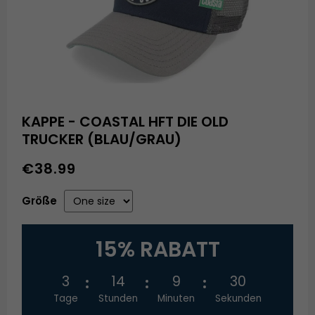
KAPPE - COASTAL HFT DIE OLD
TRUCKER (BLAU/GRAU)
€38.99
Größe
15% RABATT
3
14
9
30
Tage
Stunden
Minuten
Sekunden