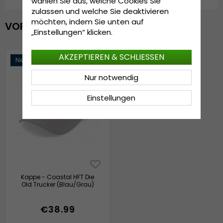
wählen Sie aus, welche Cookies Sie
zulassen und welche Sie deaktivieren
möchten, indem Sie unten auf
VOR KURZEM ANGESEHEN
„Einstellungen“ klicken.
AKZEPTIEREN & SCHLIESSEN
Neuheit
Nur notwendig
Einstellungen
Kappe - Coastal HFT Die
Old Trucker (Blau/Grau)
€38.99