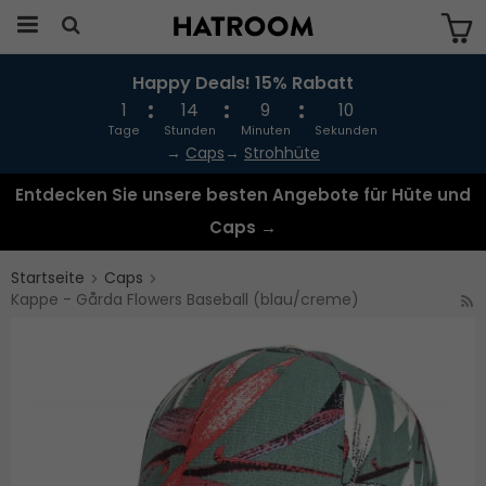
Happy Deals! 15% Rabatt
Das Produkt wurde in Ihren Warenkorb
gelegt
1
14
9
10
Tage
Stunden
Minuten
Sekunden
→
Caps
→
Strohhüte
Entdecken Sie unsere besten Angebote für Hüte und
Caps →
Startseite
Caps
Kappe - Gårda Flowers Baseball (blau/creme)