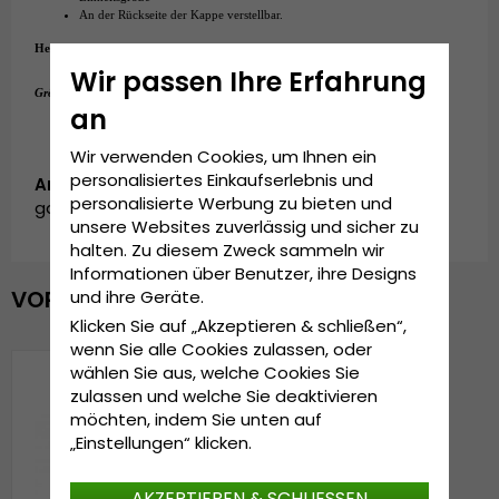
An der Rückseite der Kappe verstellbar.
Hergestellt aus:
polyester
Wir passen Ihre Erfahrung
Einheitsgröße
Grösseninformationen:
an
Wir verwenden Cookies, um Ihnen ein
personalisiertes Einkaufserlebnis und
Artikelnummer:
personalisierte Werbung zu bieten und
garda.cap.X1011203.1.flowers.baseball.blue/creme
unsere Websites zuverlässig und sicher zu
halten. Zu diesem Zweck sammeln wir
Informationen über Benutzer, ihre Designs
VOR KURZEM ANGESEHEN
und ihre Geräte.
Klicken Sie auf „Akzeptieren & schließen“,
wenn Sie alle Cookies zulassen, oder
wählen Sie aus, welche Cookies Sie
zulassen und welche Sie deaktivieren
möchten, indem Sie unten auf
„Einstellungen“ klicken.
AKZEPTIEREN & SCHLIESSEN