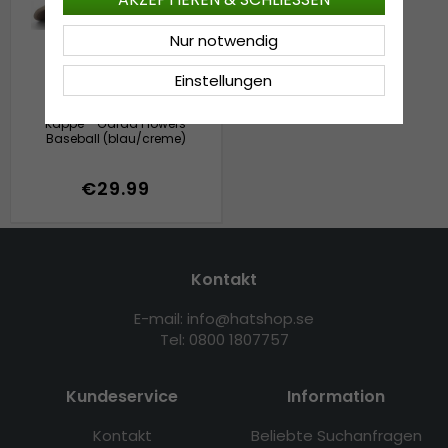
Nur notwendig
Einstellungen
Kappe - Gårda Flowers
Baseball (blau/creme)
€29.99
Kontakt
E-mail: info@hatshop.se
Tel: 0800 1807757
Kundeservice
Information
Kontakt
Beliebte Suchanfragen