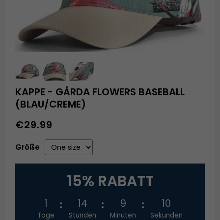
KAPPE - GÅRDA FLOWERS BASEBALL
(BLAU/CREME)
€29.99
Größe
15% RABATT
1
14
9
10
Tage
Stunden
Minuten
Sekunden