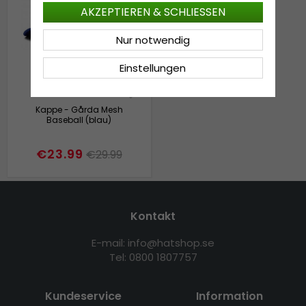
AKZEPTIEREN & SCHLIESSEN
Nur notwendig
Einstellungen
Kappe - Gårda Mesh
Baseball (blau)
€23.99
€29.99
Kontakt
E-mail: info@hatshop.se
Tel: 0800 1807757
Kundeservice
Information