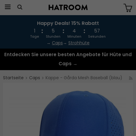
Happy Deals! 15% Rabatt
Das Produkt wurde in Ihren Warenkorb
gelegt
1
5
4
57
Tage
Stunden
Minuten
Sekunden
→
Caps
→
Strohhüte
Entdecken Sie unsere besten Angebote für Hüte und
Caps →
Startseite
Caps
Kappe - Gårda Mesh Baseball (blau)