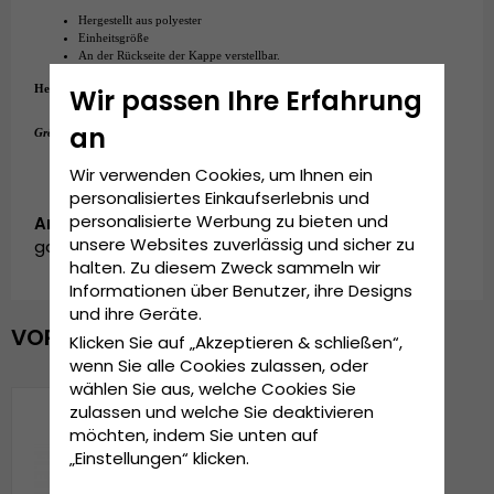
Hergestellt aus polyester
Einheitsgröße
An der Rückseite der Kappe verstellbar.
Hergestellt aus:
polyester
Wir passen Ihre Erfahrung
Einheitsgröße
an
Grösseninformationen:
Wir verwenden Cookies, um Ihnen ein
personalisiertes Einkaufserlebnis und
personalisierte Werbung zu bieten und
Artikelnummer:
unsere Websites zuverlässig und sicher zu
garda.cap.1212708.6.mesh.baseball.blue
halten. Zu diesem Zweck sammeln wir
Informationen über Benutzer, ihre Designs
und ihre Geräte.
VOR KURZEM ANGESEHEN
Klicken Sie auf „Akzeptieren & schließen“,
wenn Sie alle Cookies zulassen, oder
wählen Sie aus, welche Cookies Sie
zulassen und welche Sie deaktivieren
möchten, indem Sie unten auf
„Einstellungen“ klicken.