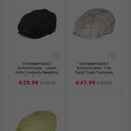
Schiebermütze /
Schiebermütze /
Schirmmütze - Jaxon
Schirmmütze - City
Hats Corduroy Newsboy
Sport Caps Toulouse
Cap (schwarz)
(grau-braun)
€29.99
€47.99
€36.99
€59.99