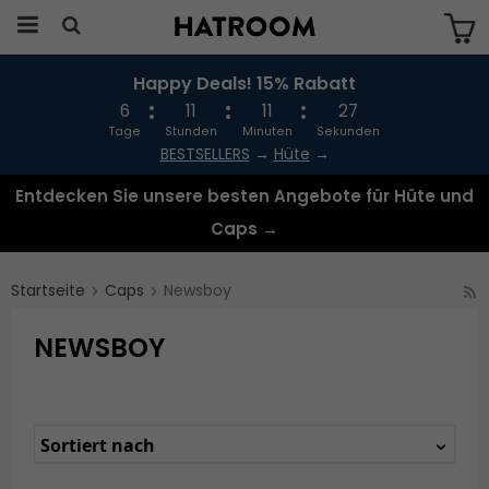
Happy Deals! 15% Rabatt
Das Produkt wurde in Ihren Warenkorb
gelegt
6
11
11
26
Tage
Stunden
Minuten
Sekunden
BESTSELLERS
→
Hüte
→
Entdecken Sie unsere besten Angebote für Hüte und
Caps →
Startseite
Caps
Newsboy
NEWSBOY
Sortiert nach