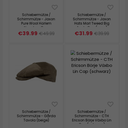
Schiebermütze /
Schiebermütze /
Schirmmütze - Jaxon
Schirmmütze - Jaxon
Pure Wool Harlem
Hats Marl Tweed Big
Newsboy Cap
Apple Cap (grau)
(schwarz)
€39.99
€31.99
€49.99
€39.99
Schiebermütze /
Schiebermütze /
Schirmmütze - Gårda
Schirmmütze - CTH
Tavola (beige)
Ericson Börje Växbo Lin
Cap (schwarz)