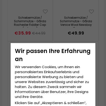
Schiebermütze /
Schiebermütze /
Schirmmütze - Gårda
Schirmmütze - Gårda
Rochester Fiddler Cap
Venice Wool Newsboy
(schwarz)
Cap
(schwarz/weiss/multi))
€35.99
€49.99
€44.99
Wir passen Ihre Erfahrung
an
Wir verwenden Cookies, um Ihnen ein
personalisiertes Einkaufserlebnis und
personalisierte Werbung zu bieten und
unsere Websites zuverlässig und sicher zu
halten. Zu diesem Zweck sammeln wir
Informationen über Benutzer, ihre Designs
und ihre Geräte.
Schiebermütze /
Schiebermütze /
Schirmmütze - Gårda
Schirmmütze - CTH
Klicken Sie auf „Akzeptieren & schließen“,
Venice Wool Newsboy
Ericson Alan Candy