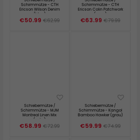
Schirmmütze - CTH
Schirmmütze - CTH
Ericson Wilson Denim
Ericson Colin Patchwork
(blau)
(grau)
€50.99
€63.99
€62.99
€79.99
Schiebermütze /
Schiebermütze /
Schirmmütze - MJM
Schirmmütze - Kangol
Montreal Linen Mix
Bamboo Hawker (grau)
(grün)
€58.99
€59.99
€72.99
€74.99