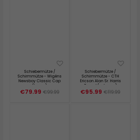
Schiebermütze /
Schiebermütze /
Schirmmütze - Wigéns
Schirmmütze - CTH
Newsboy Classic Cap
Ericson Alan Sr. Harris
(braun)
Tweed (schwarz)
€79.99
€95.99
€99.99
€119.99