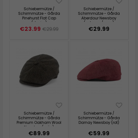
Schiebermütze /
Schiebermütze /
Schirmmütze - Gårda
Schirmmütze - Gårda
Pinehurst Flat Cap
Aberdour Newsboy
(denim)
(schwarz/grau)
€23.99
€29.99
€29.99
Schiebermütze /
Schiebermütze /
Schirmmütze - Gårda
Schirmmütze - Gårda
Premium Oakham Wool
Darnay Newsboy (rot)
Newsboy (grün)
€89.99
€59.99