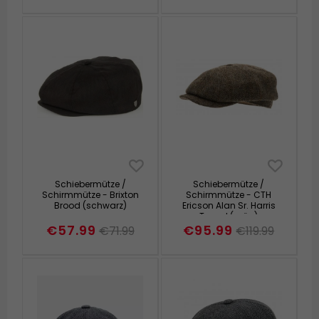
Schiebermütze /
Schiebermütze /
Schirmmütze - Brixton
Schirmmütze - CTH
Brood (schwarz)
Ericson Alan Sr. Harris
Tweed (grün)
€57.99
€95.99
€71.99
€119.99