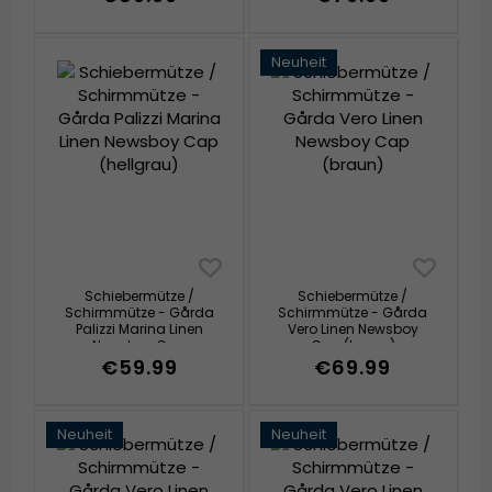
Neuheit
Schiebermütze /
Schiebermütze /
Schirmmütze - Gårda
Schirmmütze - Gårda
Palizzi Marina Linen
Vero Linen Newsboy
Newsboy Cap
Cap (braun)
(hellgrau)
€59.99
€69.99
Neuheit
Neuheit