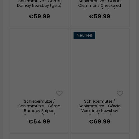
Schirmmütze - Gårda
Schirmmütze - Gårda
Darnay Newsboy (gelb)
Clemmons Checkered
Newsboy (beige)
€59.99
€59.99
Neuheit
Schiebermütze /
Schiebermütze /
Schirmmütze - Gårda
Schirmmütze - Gårda
Barnaby Striped
Vero Linen Newsboy
Newsboy (beige)
Cap (natur)
€54.99
€69.99