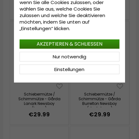
wenn Sie alle Cookies zulassen, oder
Cap
Stripe (blau/vit)
(schwarz/weiß/blau)
€49.99
€63.99
wählen Sie aus, welche Cookies Sie
€79.99
zulassen und welche Sie deaktivieren
möchten, indem Sie unten auf
„Einstellungen“ klicken.
AKZEPTIEREN & SCHLIESSEN
Nur notwendig
Einstellungen
Schiebermütze /
Schiebermütze /
Schirmmütze - Gårda
Schirmmütze - Gårda
Lanark Newsboy
Burrelton Newsboy
(braun)
(dunkelgrau)
€29.99
€29.99