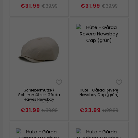
€31.99
€31.99
€39.99
€39.99
Schiebermütze /
Hüte - Gårda Revere
Schirmmütze - Gårda
Newsboy Cap (grün)
Hawes Newsboy
(offwhite)
€31.99
€23.99
€39.99
€29.99