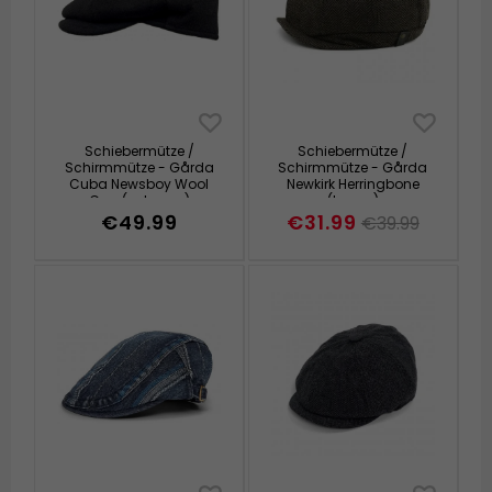
Schiebermütze /
Schiebermütze /
Schirmmütze - Gårda
Schirmmütze - Gårda
Cuba Newsboy Wool
Newkirk Herringbone
Cap (schwarz)
(braun)
€49.99
€31.99
€39.99