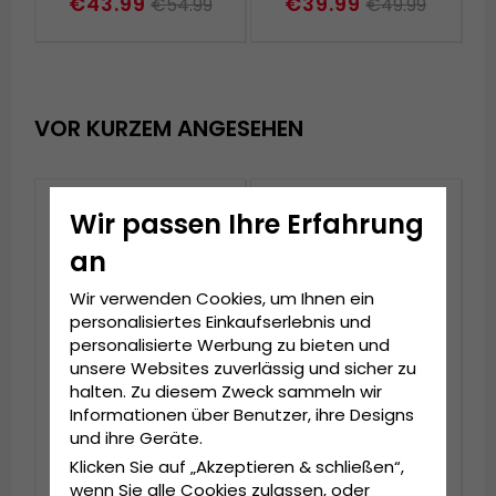
€43.99
€39.99
€54.99
€49.99
VOR KURZEM ANGESEHEN
Wir passen Ihre Erfahrung
an
Wir verwenden Cookies, um Ihnen ein
personalisiertes Einkaufserlebnis und
personalisierte Werbung zu bieten und
unsere Websites zuverlässig und sicher zu
halten. Zu diesem Zweck sammeln wir
Informationen über Benutzer, ihre Designs
und ihre Geräte.
Hüte - Gårda
Hüte - Gårda Arese
Manzanillo Cowboy
Seagrass Fedora
Klicken Sie auf „Akzeptieren & schließen“,
(dunkel natur)
(natur)
wenn Sie alle Cookies zulassen, oder