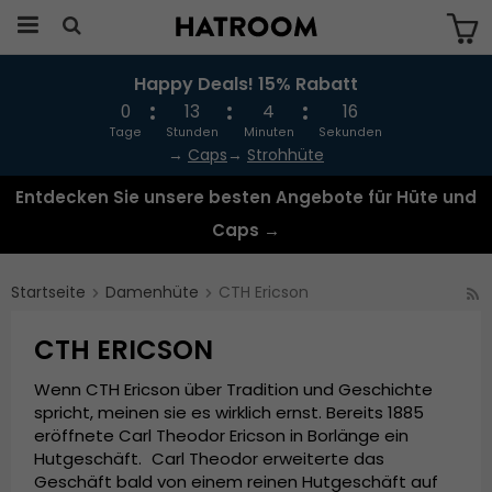
Happy Deals! 15% Rabatt
Das Produkt wurde in Ihren Warenkorb
gelegt
0
13
4
15
Tage
Stunden
Minuten
Sekunden
→
Caps
→
Strohhüte
Entdecken Sie unsere besten Angebote für Hüte und
Caps →
Startseite
Damenhüte
CTH Ericson
CTH ERICSON
Wenn CTH Ericson über Tradition und Geschichte
spricht, meinen sie es wirklich ernst. Bereits 1885
eröffnete Carl Theodor Ericson in Borlänge ein
Hutgeschäft.
Carl Theodor erweiterte das
Geschäft bald von einem reinen Hutgeschäft auf