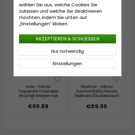
€39.99
€59.99
wählen Sie aus, welche Cookies Sie
zulassen und welche Sie deaktivieren
möchten, indem Sie unten auf
Neuheit
„Einstellungen“ klicken.
AKZEPTIEREN & SCHLIESSEN
Nur notwendig
Einstellungen
Hüte - Gårda
Strohhut - Gårda
Toquerville Crushable
Funchal Raffia Fedora
Wool felt Western hat
(Hellnatur/Dunkelbraun)
(beige)
€99.99
€69.99