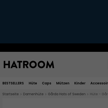
BESTSELLERS
Hüte
Caps
Mützen
Kinder
Accessoi
Startseite
Damenhüte
Gårda Hats of Sweden
Hüte - Går