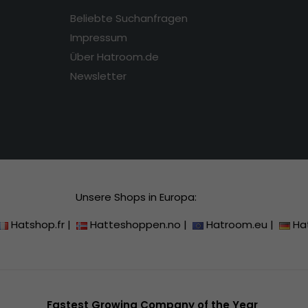
Beliebte Suchanfragen
Impressum
Über Hatroom.de
Newsletter
Unsere Shops in Europa:
Hatshop.fr
|
Hatteshoppen.no
|
Hatroom.eu
|
Ha
Fastest Growing Company of the Year