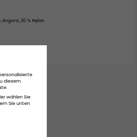
Angora, 20 % Nylon
personalisierte
Zu diesem
äte.
der wählen Sie
dem Sie unten