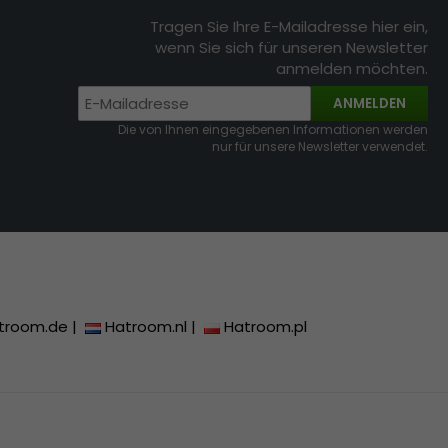
Tragen Sie Ihre E-Mailadresse hier ein,
wenn Sie sich für unseren Newsletter
anmelden möchten.
ANMELDEN
Die von Ihnen eingegebenen Informationen werden
nur für unsere Newsletter verwendet.
troom.de
|
Hatroom.nl
|
Hatroom.pl