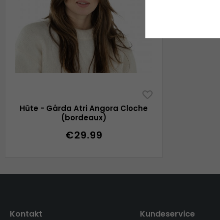
Hüte - Gårda Atri Angora Cloche
(bordeaux)
€29.99
Kontakt
Kundeservice