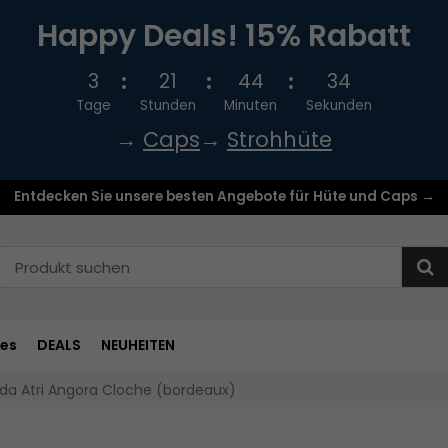
Happy Deals! 15% Rabatt
3
21
44
34
Tage
Stunden
Minuten
Sekunden
→
Caps
→
Strohhüte
Entdecken Sie unsere besten Angebote für Hüte und Caps →
res
DEALS
NEUHEITEN
da Atri Angora Cloche (bordeaux)